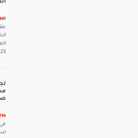
الت
5687 قرا
عقد
الم
2023. وفي 
لج
صي
5294 قر
في 