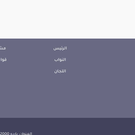
الرئيس
مشا
النواب
قوان
اللجان
العنوان: باردو 2000 الجمهورية التونسية | الهاتف: 000 157 71 (216) | الفاكس:608 514 71 (216) |