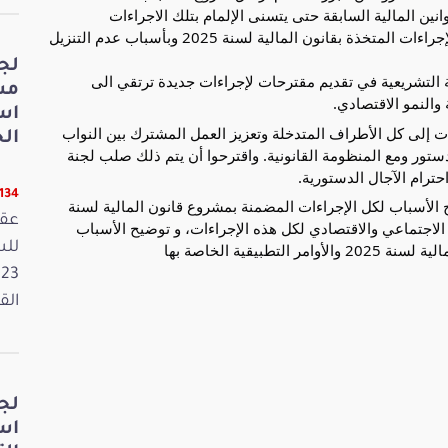
نين المالية السابقة حتى يتسنى الإلمام بتلك الاجراءات
وتوضيحها. كما أكدوا ضرورة مدّ اللجنة بتقييم لنجاعة الإجراءات المتخذة بقانون المالية لسنة 2025 وبأسباب عدم التنزيل
لج
 التشريعية في تقديم مقترحات لإجراءات جديدة ترتقي الى
مش
والنمو الاقتصادي.
اس
 إلى كل الأطراف المتدخلة وتعزيز العمل المشترك بين النواب
الخ
تور ومع المنظومة القانونية. واقترحوا أن يتم ذلك صلب لجنة
ترام الآجال الدستورية.
11134 ق
 الأسباب لكل الإجراءات المضمنة بمشروع قانون المالية لسنة
عقد
كاس الاجتماعي والاقتصادي لكل هذه الإجراءات، و توضيح الأسباب
يقية الخاصة بها
القانون
لج
اس