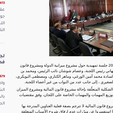
16413 ق
الل
الن
لج
فصو
عقدت لجنة المالية والميزانية يوم الثلاثاء 21 أكتوبر 2025 جلسة تمهيدية حول مشروع ميزانية الدولة ومشروع قانون
بد الجليل الهاني رئيس اللجنة، وعصام شوشان نائب الرئيس، ومحمد بن
والسادة محمد أمين الورغي، وماهر الكتاري، ومصطفى البوبكري،
11679 ق
صغيري ، إلى جانب عدد من النواب من غير أعضاء اللجنة.
واص
شكلية المتعلّقة بإحالة مشروع قانون المالية ومشروع الميزان
الش
 والميزانية، وبتوزيع المهمات والمهمات الخاصة على اللجان، وفق مقتضيات
بال
الجمعة 15
وع قانون المالية لا تترجم بصفة فعلية العناوين المدرجة بها
ما استفسروا عن مبرّرات عدم ارفاق شروح الأسباب المتعلقة