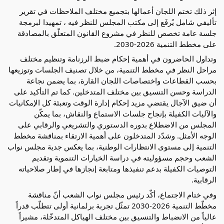
إثر ذلك تختم اللجان أعمالها بتجميع مختلف الملاحظات في تقرير 
تأليفي شامل يُرفَع إلى مكتب المجلس للنظر فيه ، تمهيدا لبرمجة 
جلسة عامة تخصص للنظر في مشروع القانون المتعلّق بالمصادقة 
على مخطط التنمية 2026-2030.
وتداول الحاضرون في أهمية إحكام ضبط الرزنامة وتنظيم مختلف 
مراحل النظر في مخطط التنمية، من خلال تصنيف الجلسات وتوزيعها 
بحسب القطاعات واختصاصات اللجان القارة، بما يضمن نجاعة 
الدراسة وحسن التنسيق بين مختلف المتدخلين. كما تم التأكيد على 
أن ضيق الآجال يقتضي مزيد إحكام إدارة الوقت وتعبئة كل الإمكانيات 
والآليات الكفيلة بإنجاح جلسات الاستماع والنقاش، بما يمكّن 
المجلس من الاضطلاع بدوره الدستوري والتشريعي والرقابي على 
الوجه الأمثل. وشدّد المتدخلون على أهمية الارتقاء بمناقشة مخطط 
التنمية إلى مستوى الانتظارات الوطنية، بما يعكس جدية مجلس نواب 
الشعب وحجم مسؤوليته في دراسة الخيارات التنموية وتقديم 
التوصيات الكفيلة بدعم تنفيذها ومتابعة إنجازها في إطار صلاحياته 
الرقابية.
وفي ختام الاجتماع، أكّد رئيس مجلس نواب الشعب أنّ مناقشة 
مخطّط التنمية 2026-2030 تمثّل تجربة برلمانية أولى تتطلّب قدراً 
عالياً من الانضباط والتنسيق بين مختلف الهياكل المتدخّلة، مشيراً 