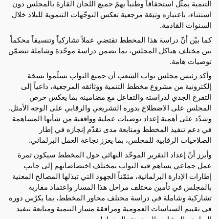
التنمية يمثّل استحقاقاً وطنياً يهمّ جميع اللجان القارة بالمجلس دون 
استثناء، باعتباره وثيقة مرجعية تعكس التوجّهات التنموية للبلاد خلال 
السنوات القادمة.
كما بيّن أنّ دراسة هذا المخطط تقتضي عملاً تشاركياً وتنسيقاً محكماً 
بين مختلف هياكل المجلس، بما يضمن دراسة موحّدة وشاملة تتضمّن 
توصيات هامة.
وأكد رئيس مجلس نواب الشعب أن جميع النواب تسلّموا نسخة 
إلكترونية من مشروع مخطط التنمية ووثائقه المرجعية، داعياً إلى 
التفرغ الجدي لدراسته والتفاعل مع مضامينه بما يعكس حرص 
المجلس على الاضطلاع بدوره التشريعي والرقابي على الوجه الأمثل. 
وشدّد على أهمية إعداد توصيات عملية وواقعية من شأنها المساهمة 
في دعم تنفيذ المخطط ومتابعة مدى تقدّم إنجازه في إطار 
الصلاحيات الرقابية للمجلس، بما يعزز نجاعة العمل البرلماني. 
وأبرز أنّ إعداد التقرير الموحّد النهائي حول المخطط سيكون ثمرة 
عمل جماعي يساهم فيه النواب بمختلف اختصاصاتهم إلى جانب 
إطارات الإدارة البرلمانية، مثمّناً الجهود التي تبذلها المصالح المعنية 
بالمجلس في تأمين مختلف مراحل هذا المسار واعتماد مقاربة 
تشاركية وشاملة في دراسة مختلف محاور المخطط، بما يكرّس دوره 
في تقييم السياسات العمومية ومرافقة مسار التنمية ومتابعة تنفيذ 
البرامج والمشاريع المضمنة بالمخطط.