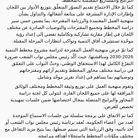
كما تمّ خلال الاجتماع تقديم التصوّر المتعلّق بتوزيع الأدوار بين اللجان 
وإطارات الإدارة المشرفة على متابعة أشغالها، والتداول بشأن 
منهجية العمل المعتمدة والرزنامة المقترحة، بما يضمن حسن سير 
دراسة المخطط وتجميع المقترحات والتوصيات الصادرة عن مختلف 
اللجان في إطار مقاربة تشاركية وتكاملية تفضي إلى إعداد رؤية 
موحّدة تستشرف آفاق التنمية وتواكب انتظارات المرحلة المقبلة.
كما تمّ عرض منهجية العمل المقترحة لدراسة مشروع مخطط التنمية 
2026-2030 ومناقشتها، حيث أكّد رئيس مجلس نواب الشعب ضرورة 
التفرّغ الكامل لهذا الاستحقاق الوطني، وحثّ النواب على التعمّق 
في دراسة مختلف محاور المخطط وتقديم آرائهم ومقترحاتهم 
وتوصياتهم بما يساهم في إعداد تقرير موحّد وشامل.
وتقوم منهجية العمل على توزيع وثيقة المخطط ومختلف الوثائق 
المرافقة لها على جميع اللجان القارة، لتتولى كل لجنة دراسة 
المحاور والبرامج المتصلة بمجال اختصاصها ضمن جلسات تمهيدية 
تخصص للغرض، 
كما تم الاتفاق على برمجة سلسلة من جلسات الاستماع الموحدة 
لعدد من  أعضاء الحكومة، تُعقد برئاسة رئيس مجلس نواب الشعب أو 
أحد نائبيه، وفق الرزنامة التي سيتم ضبطها، بما يتيح مزيد التفاعل مع 
مختلف مكوّنات المخطط واستجلاء أهدافه وبرامجه.