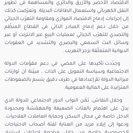
الاقتصاد الأخضر والأزرق والدائري والمساهمة في تطوير
النقل الكهربائي واستعمال الطاقات البديلة. وتعرّضت كذلك
إلى إجراءات إدماج الاقتصاد الموازي ومقاومة التهرّب الجبائي
من خلال دعم إدماج المبادر الذاتي في القطاع المنظّم
والتصدي للتهرّب الجبائي لعمليات البيع عبر الانترنت أو عبر
وسائل البث السمعي والبصري والتشديد في العقوبات
الديوانية المتعلّقة بزجر التهريب.
وجدّدت تأكيدها على المضي في دعم مقوّمات الدولة
الاجتماعية وسياسة التعويل على الذات ، مبيّنة أن توازنات
ميزانية الدولة تمّ إعدادها في ظرف دقيق يتسم بالضغوطات
المتزايدة على المالية العمومية.
وخلال النقاش، ثمّن النواب الدور الاجتماعي للدولة الذي
يدلّ على اهتمام بالفئات الضعيفة والمهمّشة ومحدودة
الدخل خاصة في مجال السكن وحماية العاملات الفلاحيات.
ودعوا إلى إيلاء مزيد من العناية لفئة أصحاب الاحتياجات
الخصوصية خاصة من خلال مراجعة إجراءات استيراد