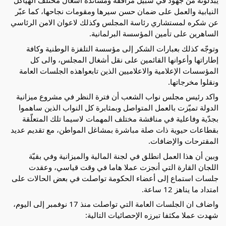
يبذلونه من جهود في سبيل مرافقة ومساندة أشغال مختلف الهياكل
النيابية والعمل على ضمان حسن سيرها ومقومات نجاحها، كما عبّر
عن شكره لمستشاري رئاسة المجلس وكذلك لاعوان الامن الرئاسي
الساهرين على تأمين المؤسسة البرلمانية.
وتوجّه كذلك بعبارات الشكر إلى مؤسسة التلفزة الوطنية وكافة
إطاراتها وأعوانها القائمين على نقل أشغال المجلس، والى كل
المؤسسات الإعلامية والاعلاميين الذين تابعواهذه الجلسات العامة
ونقلوا مخرجاتها.
واكد رئيس مجلس نواب الشعب أن فترة النظر في مشروع ميزانية
الدولة تميّزت بالعمل المتواصل وبمثابرة كل النواب الذين ساهموا
بجدّية وفاعلية في مناقشة مختلف المهمات لاسيما تلك المتعلّقة
بقطاعات حيوية ذات صلة مباشرة بمشاغل المواطن، مع تقديم عديد
المقترحات والإضافات.
وبين أن هذا العمل انطلق في لجنة المالية والميزانية وفي بقيّة
اللجان القارة التي أنجزت عملا هاما في وقت قياسي، وعقدت
جلسات استماع إلى أعضاء الحكومة تواصلت في بعض الحالات على
امتداد ما يناهز 12 ساعة.
واضاف ان الجلسات العامة التي تواصلت منذ 17 نوفمبر إلى اليوم،
شهدت عملا مكثفا تبرزه الإحصائيات التالية: