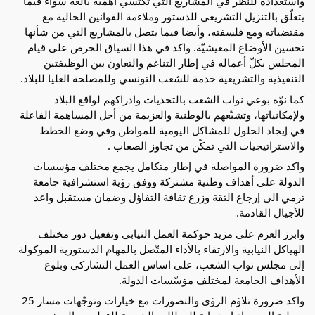
واستعداده للنظر في المشاريع التي تكتسي أهمية بالغة سواء فيما
يتعلّق بالتنزيل التشريعي للدستور وملاءمة القوانين الحالية مع
مقتضياته ومع فلسفته، وأيضا فيما يتصل بالمشاريع التي من شأنها
تحسين الأوضاع المعيشيّة. واكد في هذا السياق الحرص على قيام
المجلس بكلّ أعماله في إطار التناغم والتعاون بين الوظيفتين
التنفيذية والتشريعية خدمة للشعب التونسي وللمصلحة العليا للبلاد.
كما نوّه بوعي نواب الشعب بالتحديات وادراكهم لواقع البلاد
ولإمكانياتها، وتشبّعهم بالوطنية والعزيمة من أجل المساهمة الفاعلة
في إيجاد الحلول للمشاكل اليومية للمواطن وفي وضع الخطط
والاستراتيجيات التي تمكّن من تجاوز الصعاب .
واكد ضرورة المواصلة في إطار متكامل يجمع مختلف مؤسسات
الدولة على أهداف وطنية مشتركة ووفق رؤية استشرافية جامعة
ترمي الى إرجاع الثقة وزرع ثقافة التفاؤل وضمان مستقبل واعد
للأجيال القادمة.
وابرز العزم على مزيد حوكمة العمل النيابي وتفعيل دور مختلف
الهياكل النيابية والارتقاء بالأداء المتّصل بالمهام الدستورية الموكولة
إلى مجلس نواب الشعب، على اساس العمل التشاركي وبلوغ
الأهداف الجامعة لمختلف مؤسّسات الدولة.
واكد ضرورة تلاؤم الرؤى والتصورات مع خيارات وتوجّهات مسار 25