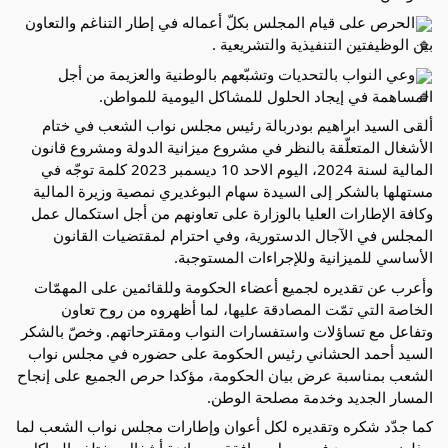
الحرص على قيام المجلس بكلّ أعماله في إطار التناغم والتعاون
بين الوظيفتين التنفيذية والتشريعية .
وعي النواب بالتحديات وتشبّعهم بالوطنية والعزيمة من أجل
المساهمة في إيجاد الحلول للمشاكل اليومية للمواطن.
ألقى السيد ابراهيم بودربالة رئيس مجلس نواب الشعب في ختام
الأشغال المتعلّقة بالنظر في مشروع ميزانية الدولة ومشروع قانون
المالية لسنة 2024، اليوم الاحد 10 ديسمبر 2023 كلمة توجّه في
مستهلها بالشكر إلى السيدة سهام البوغديري نمصية وزيرة المالية
وكافة الإطارات العليا بالوزارة على تعاونهم من أجل استكمال عمل
المجلس في الآجال الدستورية، وفي احترام لمقتضيات القانون
الأساسي للميزانية وللإجراءات المستوجبة.
وأعرب عن تقديره لجميع أعضاء الحكومة وللقائمين على المهمّات
الخاصة التي تمّت المصادقة عليها، لما أظهروه من روح تعاون
وتفاعل مع تساؤلات واستفسارات النواب ومقترحاتهم. وخصّ بالشكر
السيد أحمد الحشاني رئيس الحكومة على حضوره في مجلس نواب
الشعب بمناسبة عرض بيان الحكومة، مؤكدا حرص الجميع على إنجاح
المسار الجديد وخدمة مصلحة الوطن.
كما جدّد شكره وتقديره لكل أعوان وإطارات مجلس نواب الشعب لما