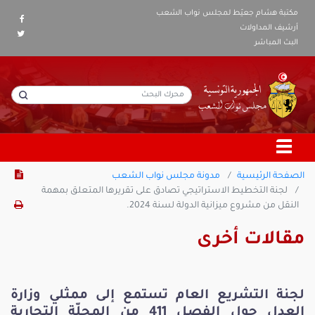
مكتبة هشام جعيّط لمجلس نواب الشعب
أرشيف المداولات
البث المباشر
الصفحة الرئيسية
مدونة مجلس نواب الشعب
لجنة التخطيط الاستراتيجي تصادق على تقريرها المتعلق بمهمة
النقل من مشروع ميزانية الدولة لسنة 2024.
مقالات أخرى
لجنة التشريع العام تستمع إلى ممثلي وزارة
العدل حول الفصل 411 من المجلّة التجارية