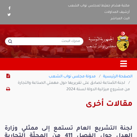
مكتبة هشام جعيّط لمجلس نواب الشعب
أرشيف المداولات
البث المباشر
الصفحة الرئيسية
مدونة مجلس نواب الشعب
لجنة الصّناعة تصادق على تقريريها حول مهمتي الصناعة والتجارة
من مشروع ميزانية الدولة لسنة 2024
مقالات أخرى
لجنة التشريع العام تستمع إلى ممثلي وزارة
العدل حول الفصل 411 من المجلّة التجارية