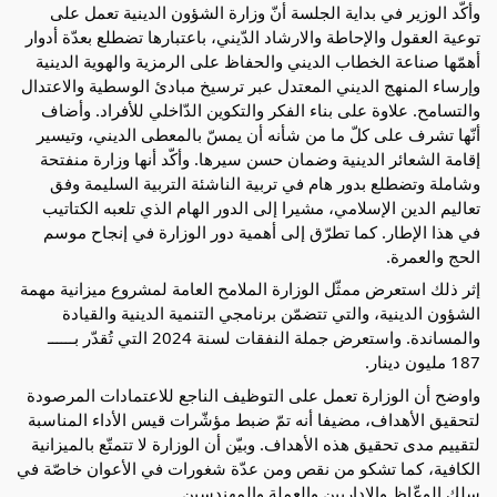
وأكّد الوزير في بداية الجلسة أنّ وزارة الشؤون الدينية تعمل على
توعية العقول والإحاطة والارشاد الدّيني، باعتبارها تضطلع بعدّة أدوار
أهمّها صناعة الخطاب الديني والحفاظ على الرمزية والهوية الدينية
وإرساء المنهج
الديني المعتدل عبر ترسيخ مبادئ الوسطية والاعتدال
والتسامح. علاوة على بناء الفكر والتكوين الدّاخلي للأفراد. وأضاف
أنّها تشرف على كلّ ما من شأنه أن يمسّ بالمعطى الديني، وتيسير
إقامة الشعائر الدينية وضمان حسن سيرها. وأكّد أنها وزارة منفتحة
وشاملة وتضطلع بدور هام في تربية الناشئة التربية السليمة وفق
تعاليم الدين الإسلامي، مشيرا إلى الدور الهام الذي تلعبه الكتاتيب
في هذا الإطار. كما تطرّق إلى أهمية دور الوزارة في إنجاح موسم
الحج والعمرة.
إثر ذلك استعرض ممثّل الوزارة الملامح العامة لمشروع ميزانية مهمة
الشؤون الدينية، والتي تتضمّن برنامجي التنمية الدينية والقيادة
والمساندة. واستعرض جملة النفقات لسنة 2024 التي تُقدّر بــــــ
187 مليون دينار.
واوضح أن الوزارة تعمل على التوظيف الناجع للاعتمادات المرصودة
لتحقيق الأهداف، مضيفا أنه تمّ ضبط مؤشّرات قيس الأداء المناسبة
لتقييم مدى تحقيق هذه الأهداف. وبيّن أن الوزارة لا تتمتّع بالميزانية
الكافية، كما تشكو من نقص ومن عدّة شغورات في الأعوان خاصّة في
سلك الوعّاظ والإداريين والعملة والمهندسين.