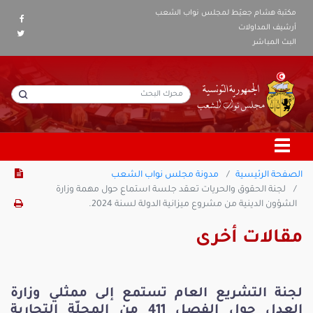
مكتبة هشام جعيّط لمجلس نواب الشعب
أرشيف المداولات
البث المباشر
الصفحة الرئيسية
مدونة مجلس نواب الشعب
لجنة الحقوق والحريات تعقد جلسة استماع حول مهمة وزارة
الشؤون الدينية من مشروع ميزانية الدولة لسنة 2024.
مقالات أخرى
لجنة التشريع العام تستمع إلى ممثلي وزارة
العدل حول الفصل 411 من المجلّة التجارية