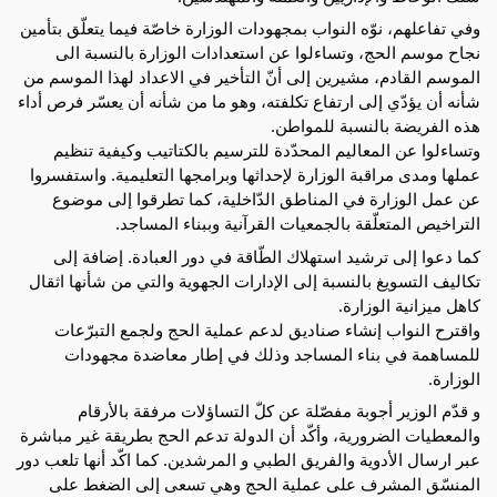
وفي تفاعلهم، نوّه النواب بمجهودات الوزارة خاصّة فيما يتعلّق بتأمين
نجاح موسم الحج، وتساءلوا عن استعدادات الوزارة بالنسبة الى
الموسم القادم، مشيرين إلى أنّ التأخير في الاعداد لهذا الموسم من
شأنه أن يؤدّي إلى ارتفاع تكلفته، وهو ما من شأنه أن يعسّر فرص أداء
هذه الفريضة بالنسبة للمواطن.
وتساءلوا عن المعاليم المحدّدة للترسيم بالكتاتيب وكيفية تنظيم
عملها ومدى مراقبة الوزارة لإحداثها وبرامجها التعليمية. واستفسروا
عن عمل الوزارة في المناطق الدّاخلية، كما تطرقوا إلى موضوع
التراخيص المتعلّقة بالجمعيات القرآنية وببناء المساجد.
كما دعوا إلى ترشيد استهلاك الطّاقة في دور العبادة. إضافة إلى
تكاليف التسويغ بالنسبة إلى الإدارات الجهوية والتي من شأنها اثقال
كاهل ميزانية الوزارة.
واقترح النواب إنشاء صناديق لدعم عملية الحج ولجمع التبرّعات
للمساهمة في بناء المساجد وذلك في إطار معاضدة مجهودات
الوزارة.
و قدّم الوزير أجوبة مفصّلة عن كلّ التساؤلات مرفقة بالأرقام
والمعطيات الضرورية، وأكّد أن الدولة تدعم الحج بطريقة غير مباشرة
عبر ارسال الأدوية والفريق الطبي و المرشدين. كما اكّد أنها تلعب دور
المنسّق المشرف على عملية الحج وهي تسعى إلى الضغط على