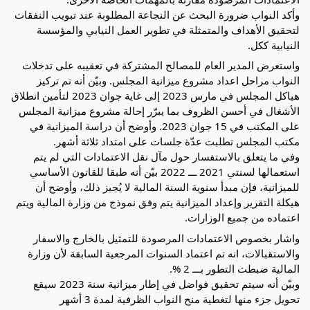
وأكد النواب ضرورة البحث عن النجاعة المطلوبة عند تبويب النفقات
لتحقيق الأهداف والمتمثلة في تطوير العمل النيابي والمؤسسة
النيابية ككل.
واستعرض المدير العام للمصالح المشتركة في تعقيبه على تدخلات
النواب مراحل اعداد مشروع ميزانية المجلس. وبيّن أنه تم تركيز
هياكل المجلس في مارس 2023 إلى غاية جوان 2023 لتأمين انطلاق
الأشغال في أحسن الظروف بما يبرّر إحالة مشروع ميزانية المجلس
على المكتب في 15 جوان 2023. وأوضح أن دراسة الميزانية في
مكتب المجلس تطلبت عدّة جلسات على امتداد ثلاثة أشهر.
وفي ما يتعلق بالاستفسار حول مآل نقل الاعتمادات التي لم يتم
استعمالها لسنتي 2021 ـــ 2022 بيّن أنه طبقا للقانون الأساسي
للميزانية، فإن مبدأ سنوية السنة المالية لا يُجيز ذلك، وأوضح أن
هيكلة التقرير وإعداد الميزانية يتم وفق نموذج من وزارة المالية ويتم
اعتماده من جميع الوزارات.
واشار بخصوص الاعتمادات المرصودة للتمثيل بالخارج والاسفار
والاستقبالات، انه تم اعتماد السنوات المرجعية السابقة لأن وزارة
المالية ضبطت التطور بـــ 2 %.
وبيّن أنه سيتم تحقيق فواضل في إطار ميزانية سنة 2023 سيقع
تحويل جزء منها لتغطية منح النواب الظرفية لمدة 3 أشهر