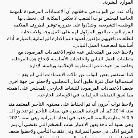
الموارد البشرية.
وأكد عدد من النواب في تدخلاتهم أن الاعتمادات المرصودة للمهمة
الخاصة لمجلس نواب الشعب لا تعكس المكانة التي تحظى بها
الوظيفة التشريعية. وشدّدوا على ضرورة توفير الظروف الملائمة
ليقوم النواب بالدور الموكول لهم على اكمل وجه والاستجابه
لتطلعات ناخبيهم،مؤكدين أهمية دعم الإدارة البرلمانية باعتبارها أداة
أساسية لمعاضدة العمل النيابي.
ولاحظ عدد من المتدخلين عدم تلاؤم الاعتمادات المرصودة مع
متطلبات العمل النيابي والحاجيات الأساسية لإنجاح هذه المرحلة،
وخاصة من حيث دعم المنظومة الإعلامية ورقمنة الإدارة.
كما استفسر بعض النواب عن مآلات الاعتمادات التي لم يقع
استعمالها خلال فترة تعليق أعمال المجلس. ولاحظوا من جهة اخرى
ضعف الاعتمادات المرصودة للنشاط الخارجي للمجلس على أهميته
مما يُعيق التمثيلية البرلمانية في الأوساط الخارجية.
ولاحظ نواب آخرون أنه تم الحفاظ على مستوى التأجير المعتمد منذ
سنة 2014 كما أن الزيادة المقدرة في نفقات التأجير لم تتجاوز الــ
0,5 % مقارنة بالسنة المرجعية في إعداد الميزانية وهي سنة 2021
وهي نسبة لم تأخذ بعين الاعتبار نسب التضخم التي تقتضي أن يتم
الترفيع الآلي في حجم الميزانية وفي نفقات التأجير. ولاحظوا ضعف
الاعتمادات المرصودة مقارنة بالمهمات الخاصة الأخرى.