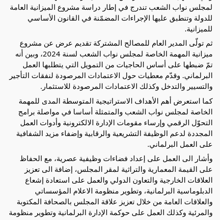
لمجلس نواب الشعب تندرج في إطار دراسة مشروع الميزانية العامة
للدولة وتنطبق عليها الإجراءات المضمّنة في القانون الأساسي
للميزانية.
ثم
تولّى المدير العام للمصالح المشتركة تقديم عرض عن مشروع
ميزانية المهمة الخاصة لمجلس نواب الشعب لسنة 2024، وبين أنه
تمّ ضبطها على أساس الحاجيات من التمويل التي يتطلبها العمل
البرلماني. وقدّم معطيات حول الاعتمادات المرصودة لنفقات التأجير
والتسيير والتدخل وكذلك الاعتمادات المرصودة للاستثمار.
كما استعرض أهم الأهداف الاستراتيجية المتوسطة المدى للمهمة
الخاصة لمجلس نواب الشعب والمتمثلة أساسا في مواصلة برامج
التحوّل الرقمي وإرساء مقومات الإدارة الالكترونية وأدوات العمل
المجددة لدعم الوظيفة التشريعية والرقابية وإضفاء مزيد الشفافية
على العمل البرلماني.
وأشار الى العمل على إعداد فضاءات وظيفية عصرية، مع الحفاظ
على القيمة المعمارية والتراثية لمقر المجلس، إضافة الى تعزيز
العلاقات الخارجية والتعاون الدولي والعمل على استعادة إشعاع
الدبلوماسية البرلمانية، وتطوير منظومة الاعلام المؤسساتي
والعلاقات العامة من خلال تعزيز علاقة المجلس بالصحافة المكتوبة
والمرئية وكذلك العمل على حوكمة الإدارة البرلمانية وتطوير منظومة