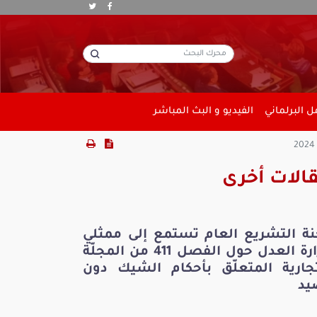
 البرلماني
الفيديو و البث المباشر
الات أخرى
نة التشريع العام تستمع إلى ممثلي
وزارة العدل حول الفصل 411 من المجلّة
تجارية المتعلّق بأحكام الشيك دون
يد