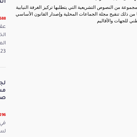
الت
جموعة من النصوص التشريعية التي يتطلبها تركيز الغرفة النيابية
من ذلك تنقيح مجلة الجماعات المحلية وإصدار القانون الأساسي
5688 قر
ي للجهات والأقاليم
عقد
الم
2023. وفي 
لج
صي
5296 قر
في 