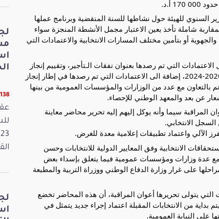
1 أ.د.
قرير السنوي للهيئة حول نشاطها للسنة المنقضية وبرنامج عملها
مقاربة شاملة تأخذ بعين الاعتبار مجمل الأنشطة المنجزة سواء
لج
والجهوية أو بتأمين مختلف المسارات الانتخابية والاعتمادات التي
مش
اس
عتمادات التي تم رصدها بعنوان نفقات الـتأجير، وتقييم إنجاز
الخ
المخطط الاستراتيجي للهيئة للفترة الممتدة من سنة 2020-2024، إضافة الى الاعتمادات التي تم رصدها في إطار إنجاز
ي تم بالتعاون مع عدد من الوزارات والمؤسسات العمومية من بينها
11138 قر
عار عن بعد والمعهد الوطني للإحصاء.
عقد
ان المراقبة سيما وأنه يوكل إليهم إليه تحرير محاضر معاينة
 السجل الانتخابي.
رز الآلي واعتماد تطبيقات إعلامية معدة للغرض.
تحقاقات الانتخابية وفق المعايير الدولية للانتخابات وحسن
القانون
 مع عدة وزارات ومؤسسات عمومية فيما يتعلق بإسداء بعض
احلها على غرار وزارة الدفاع الوطني ووزراة التربية والمطبعة
التي يتولى تحريرها أعوان المراقبة، أن هذه المحاضر تخضع
لج
يتم بداية من الانتخابات المقبلة اعتماد إجراء جديد يتمثل في
اس
 على النيابة العمومية.