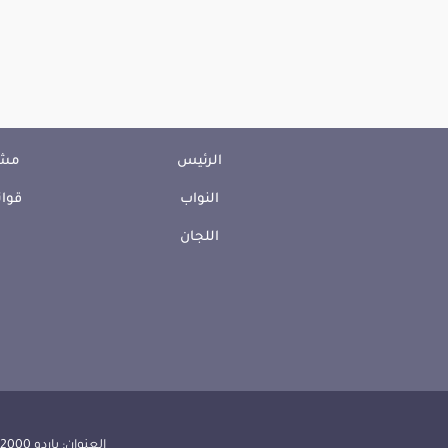
الرئيس
مشا
النواب
قوان
اللجان
العنوان: باردو 2000 الجمهورية التونسية | الهاتف: 000 157 71 (216) | الفاكس:608 514 71 (216) |