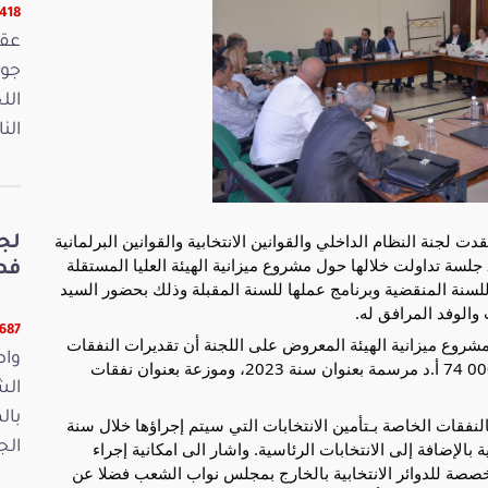
16418 ق
الل
الن
ار مناقشة مشروع ميزانية الدولة لسنة 2024، عقدت لجنة النظام الداخلي والقوانين الانتخابية والقوانين البرلمانية
لج
والوظيفة الانتخابية صباح اليوم الأربعاء 8 نوفمبر 2023 جلسة تداولت خلالها حول مشروع ميزانية الهيئة العليا المستقلة
فصو
 حول نشاطها للسنة المنقضية وبرنامج عملها للسنة المقبلة وذلك بحضور السيد
ت
والوفد المرافق له.
11687 ق
مشروع ميزانية الهيئة المعروض على اللجنة أن تقديرات النفقات
واص
لسنة 2024 قد ضُبطت في حدود 469 192 أ.د مقابل 000 74 أ.د مرسمة بعنوان سنة 2023، وموزعة بعنوان نفقات
الش
بال
النفقات الخاصة بـتأمين الانتخابات التي سيتم إجراؤها خلال سنة
لية بالإضافة إلى الانتخابات الرئاسية. واشار الى امكانية إجراء
الجمعة 15
خصصة للدوائر الانتخابية بالخارج بمجلس نواب الشعب فضلا عن