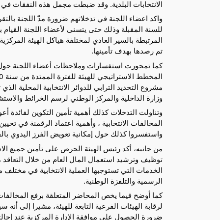
الانتخابات البلدية. وقد ضبطت مجمل هذه النفقات في حدود 000 70
واكد اعضاء اللجنة في تدخلاتهم ضرورة مدّ اللجنة بالت
للسنة المقبلة وذلك حتى يتسنى لأعضاء اللجنة القيام ب
المرتبطة بالسير العادي لمختلفة هياكل الهيئة المركزية 
تم رصدها بهدف تأمينها.
كما تمحورت استفسارات وملاحظات أعضاء اللجنة حول الا
مشروع التحديد الترابي للدوائر الانتخابية المحلية الذ
وزارة الداخلية والمركز الوطني لرسم الخرائط والاستش
وتناولت التدخلات كذلك أهمية تأمين التكوين لفائدة أعو
المخالفات الانتخابية ، وأهمية اعتماد الرقمنة في تحيين
واستفسروا كذلك حول إمكانية تعويض الفرز اليدوي بالف
من جانبه، أكد رئيس الهيئة الحرص على تأمين جميع الاس
توظيف وترشيد استعمال المال العام من خلال التعاقد
الخدمات التي تستوجبها العملية الانتخابية في مختلف مر
الرسمية والتلفزة الوطنية.
كما أوضح فيما يخص المحاضر المتعلقة برفع المخالفات 
لرقابة الهيئات الفرعية التابعة للهيئة، مشيرا إلى أنه س
ضرورة الحصول على موافقة الإدارة المركزية عند إحالتها