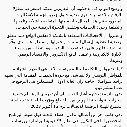
وأوضح النواب في تدخلاتهم أن التقريرين تضمّنا استعراضا مطوّلا
للأرقام والاحصائيات دون تقديم حلول جذرية لجملة الإشكاليات
المطروحة في هذا المجال خاصة منها المتعلقة بالشبكة وتأمينها
والتكلفة وجودة الخدمات وتقليص الفجوة الرقمية بين الجهات.
واعتبروا أن الاحصائيات المتعلقة بالشبكة لا تعكس الواقع فيما يتعلق
بوضعية التغطية بإرسال الملفات وتحميلها. وتساءلوا عن مدى توفّر
بنية تحتية قادرة على رفع تحديات الرقمنة وما تتطلبه من إرساء
الإدارة الإلكترونية واعتماد الدفع الالكتروني والاقتصاد الرقمي
وغيرها.
كما اعتبروا أن التكلفة الحالية مرتفعة ولا تراعي القدرة الشرائية
للمواطن التونسي ولا تتماشى مع جودة الخدمات المقدمة التي تشهد
تراجعا متواصلا ، خاصة وان الغاية الأولى للمشغلين هي الترفيع في
عدد المشتركين.
وفي خاتمة تدخلاتهم أشار النواب إلى أن تقريري الهيئة لم يتضمنا
استراتيجية واضحة للنهوض بهذا القطاع.وقرّرت اللجنة عقد جلسة
استماع للهيئة الوطنية للاتصالات يوم 12 أكتوبر 2023.
وفي جانب اخر من أعمالها تداول اعضاء اللجنة حول ضبط البرنامج
المخصص لها في التكوين في اطار الأكاديمية البرلمانية وورشات
التفكير. واقترحوا تنظيم جملة من الأيام الدراسية حول: