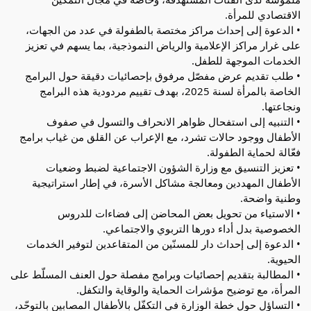
الاقتصادي للمرأة.
• الدعوة إلى إحداث مراكز مختصة بالطفولة في عدد من الجهات،
على غرار مراكز الإعلامية والرياض النموذجية، بما يسهم في تعزيز
الخدمات الموجهة للطفل.
• طلب تقديم عرض مفصّل مرفوق بإحصائيات دقيقة حول البرامج
الخاصة بالمرأة لسنة 2025، بهدف تقييم مردودية هذه البرامج
ونجاعتها.
• التنبيه إلى استفحال ظواهر الانحراف والتسول في صفوف
الأطفال ووجود حالات تشرد، مع الإعراب عن القلق من غياب برامج
فعّالة لحماية الطفولة.
• تعزيز التنسيق مع وزارة الشؤون الاجتماعية لضبط وضعيات
الأطفال المهددين ومعالجة مشاكل الأسرة، في إطار استراتيجية
وطنية واضحة.
• الاستياء من تحويل بعض المحاضن إلى فضاءات للدروس
الخصوصية بدل أداء دورها التربوي والاجتماعي.
• الدعوة إلى إحداث دار للمسنّين من المتقاعدين لتوفير الخدمات
الحيوية.
• المطالبة بتقديم إحصائيات وبرامج مفصلة حول العنف المسلّط على
المرأة، مع توضيح مؤشرات الحماية والوقاية والتكفل.
• التساؤل حول خطة الوزارة في التكفّل بالأطفال المصابين بالتوحّد،