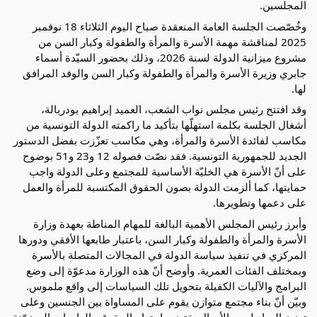
المجلسين.
وخُصّصت الجلسة العامة المنعقدة صباح اليوم الثلاثاء 18 نوفمبر
2025 لمناقشة مهمة الأسرة والمرأة والطفولة وكبار السن من
مشروع ميزانية الدولة لسنة 2026، وذلك بحضور السيّدة أسماء
جابري وزيرة الأسرة والمرأة والطفولة وكبار السن والوفد المرافق
لها.
وقد افتتح رئيس مجلس نواب الشعب، العميد إبراهيم بودربالة،
أشغال الجلسة بكلمة استهلّها بتأكيد ما راكمته الدولة التونسية من
مكاسب لفائدة الأسرة والمرأة، وهي مكاسب تعزّزت بفضل الدستور
الجديد للجمهورية التونسية. فقد نصّت فصوله 12 و23 و51 بوضوح
على أنّ الأسرة هي الخليّة الأساسية للمجتمع وعلى الدولة واجب
حمايتها، كما ألزمت الدولة بصون الحقوق المكتسبة للمرأة والعمل
على دعمها وتطويرها.
وأبرز رئيس المجلس الأهمية البالغة للمهام المناطة بعهدة وزارة
الأسرة والمرأة والطفولة وكبار السن، باعتبار طابعها الأفقي ودورها
المركزي في تنفيذ سياسة الدولة في المجالات المتصلة بالأسرة
وبمختلف الفئات العمرية. وأوضح أنّ هذه الوزارة مدعوّة إلى وضع
البرامج والآليات الكفيلة بتحويل تلك السياسات إلى واقع ملموس.
وبيّن أنّ بناء مجتمع متوازن يقوم على المساواة بين الجنسين وعلى
تعزيز الروابط بين الأجيال يقتضي احترام الحقوق والواجبات المضمّنة