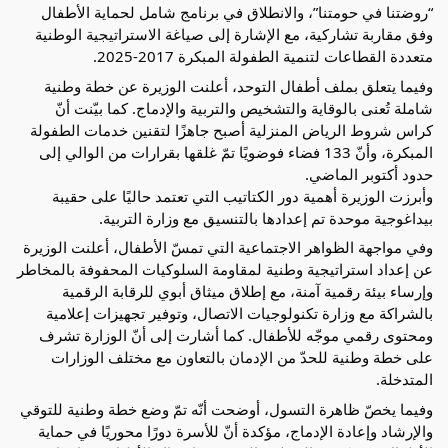
“روضتنا في حومتنا”، والانطلاق في برنامج شامل لحماية الأطفال
وفق مقاربة تشاركية، مع الإشارة إلى صياغة الاستراتيجية الوطنية
متعددة القطاعات لتنمية الطفولة المبكرة 2017-2025.
وفيما يتعلق بملف أطفال التوحد، أعلنت الوزيرة عن خطة وطنية
شاملة تُعنى بالوقاية والتشخيص والتربية والإدماج. كما بيّنت أنّ
كراس شروط الرياض المنزلية أصبح جاهزًا لتقنين خدمات الطفولة
المبكرة، وأنّ 133 فضاء فوضويًا تمّ غلقها بقرارات من الوالي إلى
حدود أكتوبر الماضي.
وأبرزت الوزيرة أهمية دور الكتاتيب التي تعتمد حاليًا على حقيبة
بيداغوجية موحدة تم إعدادها بالتنسيق مع وزارة التربية.
وفي مواجهة الظواهر الاجتماعية التي تمسّ الأطفال، أعلنت الوزيرة
عن إعداد استراتيجية وطنية لمقاومة السلوكيات المحفوفة بالمخاطر
وإرساء بيئة رقمية آمنة، مع إطلاق ميثاق أبوي للرقابة الرقمية
بالشراكة مع وزارة تكنولوجيات الاتصال، وتوفير تجهيزات إعلامية
ومحتوى رقمي موجّه للأطفال. كما أشارت إلى أنّ الوزارة تشرف
على خطة وطنية للحدّ من الإدمان بالتعاون مع مختلف الوزارات
المتدخلة.
وفيما يخصّ ظاهرة التسول، أوضحت أنّه تمّ وضع خطة وطنية للتوقي
والإرشاد وإعادة الإدماج، مؤكدة أنّ للأسرة دورًا محوريًا في حماية