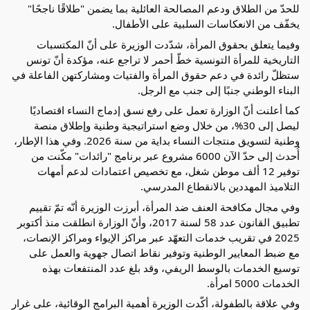
للحدّ من الطلاق ودعم المصالحة العائلية بما يضمن "طلاقًا ناجحًا"
يخفّف من الانعكاسات السلبية على الأطفال.
وفيما يتعلق بحقوق المرأة، شدّدت الوزيرة على أنّ المكتسبات
التاريخية للمرأة التونسية خطّ أحمر لا تراجع عنه، مؤكدة أنّ تونس
ستظلّ رائدة في دعم حقوق المرأة والفتيات ومشاركتهن الفاعلة في
البناء الوطني جنبًا إلى جنب مع الرجل.
كما أعلنت أنّ الوزارة تعمل على رفع نسق إدماج النساء اقتصاديًا
ليصل إلى 30%، من خلال وضع استراتيجية وطنية وإطلاق منصة
وطنية لتسويق منتجات النساء بداية من سنة 2026. وفي هذا الإطار،
أُحدث إلى حدّ الآن 6000 مشروع عبر برنامج "رائدات" مكّنت من
توفير 12 ألف موطن شغل، مع تخصيص اعتمادات لدعم أمهات
التلاميذ المهددين بالانقطاع المدرسي.
وفي مجال مكافحة العنف ضد المرأة، أبرزت الوزيرة أنّه تمّ تقييم
تطبيق القانون عدد 58 لسنة 2017، وأنّ الوزارة انطلقت منذ أكتوبر
2025 في تقريب خدمات التعهّد عبر مراكز الإيواء ومراكز الإنصات،
مع ضبط المعايير الوطنية وتوفير نقاط اتصال جهوية والعمل على
توسيع الخدمات بالوسط الريفي، وقد بلغ عدد المنتفعات بهذه
الخدمات 5000 امرأة.
وفي علاقة بالطفولة، أكّدت الوزيرة أهمية البرامج الوقائية، على غرار