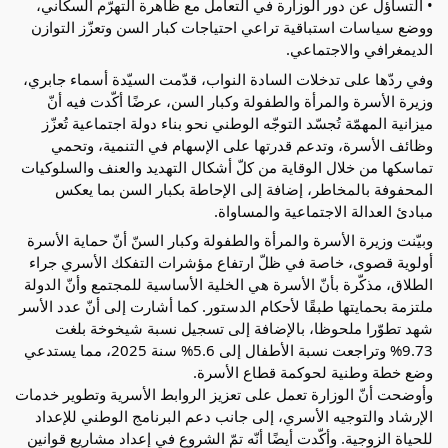
• التساؤل عن دور الوزارة في التعامل مع ظاهرة التهرّم السكاني،
ووضع سياسات استباقية تراعي احتياجات كبار السن وتعزّز التوازن
الديمغرافي والاجتماعي.
وفي ردّها على تدخلات السادة النواب، قدّمت السيّدة أسماء جابري،
وزيرة الأسرة والمرأة والطفولة وكبار السن، عرضًا أكّدت فيه أنّ
ميزانية المهمّة تُجسّد التوجّه الوطني نحو بناء دولة اجتماعية تُعزّز
وظائف الأسرة، وتدعم قدرتها على الإسهام في التنمية، وتحمي
تماسكها من خلال الوقاية من كلّ أشكال التهديد والعنف والسلوكيات
المحفوفة بالمخاطر، إضافة إلى الإحاطة بكبار السن بما يعكس
مبادئ العدالة الاجتماعية والمساواة.
وبيّنت وزيرة الأسرة والمرأة والطفولة وكبار السنّ أنّ حماية الأسرة
أولوية قصوى، خاصة في ظلّ ارتفاع مؤشرات التفكك الأسري جراء
الطلاق، مذكّرة بأنّ الأسرة هي الخلية الأساسية للمجتمع وأنّ الدولة
ملتزمة بحمايتها طبقًا لأحكام الدستور. كما أشارت إلى أنّ عدد الأسر
شهد تطوّرا ملحوظا، بالإضافة إلى تسجيل نسبة شيخوخة بلغت
9.73% وتراجعت نسبة الأطفال إلى 5.6% سنة 2025، مما يستدعي
وضع خطة وطنية لحوكمة قطاع الأسرة.
وأوضحت أنّ الوزارة تعمل على تعزيز الروابط الأسرية وتطوير خدمات
الإرشاد والتوجيه الأسري، إلى جانب دعم البرنامج الوطني للإعداد
للحياة الزوجية. وأكّدت أيضًا أنّه تمّ الشروع في إعداد مشاريع قوانين