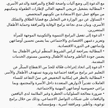
مع الدعوة إلى وضع آليات واضحة للعلاج والمرافقة والدعم الأسري.
• المطالبة بتشغيل خريجي المعهد العالي لإطارات الطفولة وتمكينهم
من مواقع عمل تتيح الاستفادة من تكوينهم المتخصص.
• التساؤل عن دور الوزارة في التعامل مع قضايا الطلاق والتفكك
الأسري، وبيان مدى نجاعة برامج الوقاية والمرافقة وحماية الأطفال
المتضررين.
• الدعوة إلى تفعيل البرامج التنموية والتكوينية الموجهة للمرأة
وتعزيز دعمهن الاقتصادي والاجتماعي بما يضمن تحسين أوضاعهن
وإدماجهن في الدورة الاقتصادية.
• المطالبة بمراجعة كراس الشروط المنظّم لرياض الأطفال بما
يضمن جودة التأطير وحماية الأطفال وتحسين مستوى الخدمات
المقدمة.
• الدعوة إلى اتخاذ إجراءات فعّالة للحدّ من الانقطاع المبكّر عن
التعليم عبر برامج مرافقة اجتماعية وتربوية تستهدف الأطفال والأسر.
• المطالبة بالنظر في إمكانية التخفيض في سنّ التقاعد للنساء
العاملات تقديراً لأدوارهن المتعددة داخل الأسرة والمجتمع، وبما
يراعي خصوصية أوضاعهن المهنية والاجتماعية.
• ضرورة معالجة السلوكيات الخطرة وغير الملائمة لدى اليافعين
واليافعات على شبكات التواصل الاجتماعي، وذلك من خلال برامج
توعوية، وتأطير، ومرافقة أسرية ، ومؤسساتية.