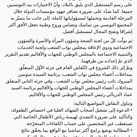
على رسم المستقبل الذي يليق بالبلاد، وأنّ الاختيارات بيد التونسيين
جميعا. كما شدّد على ضرورة تضافر جهود مؤسسات الدولة خلال
المرحلة القادمة وتحملها لمسؤولياتها كاملة، إلى جانب ما يتميّز به
المجتمع التونسي من تماسك وتضامن وروح وطنية تجعل الأفق أكثر
إشراقا وتفتح المجال لمستقبل أفضل.
ثم تولّت كلّ من لجنة الصحة وشؤون المرأة والأسرة والشؤون
الاجتماعية وذوي الإعاقة بمجلس نواب الشعب ولجنة الخدمات
والتنمية الاجتماعية بالمجلس الوطني للجهات والأقاليم تقديم التقرير
الذي تمّ إعداده من طرفهما.
وتمّ إثر ذلك الشروع في النّقاش العام في جزئه الأوّل المتعلّق
بمداخلات أعضاء مجلس نواب الشعب، برئاسة السيدة سوسن
المبروك نائب رئيس مجلس نواب الشعب ، وفي جزئه الثاني المتعلق
بمداخلات أعضاء المجلس الوطني للجهات والأقاليم برئاسة السيد
عماد الدربالي رئيس المجلس الوطني للجهات والأقاليم.
وتناول النقاش المواضيع التالية:
• الدعوة إلى تشغيل أصحاب الشهائد العليا في اختصاص الطفولة،
والتأكيد على ضرورة التصدي لهيمنة رياض الأطفال الخاصة التي
تستقطب غير المختصين على حساب الكفاءات المتخرّجة.
• المطالبة بوضع برامج أكثر تماشيا مع الواقع بما يحقّق نتائج
ملموسة لدى الفئات المستهدفة، وخاصة في مجال التمكين