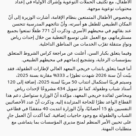
الأطفال، مع تكثيف الحملات التوعوية وإشراك الأولياء في إعداد
محتويات توعوية موجهة.
وبخصوص الأطفال المتمتعين بنظام الإقامة، أشارت الوزيرة إلى أنّ
المكان الطبيعي للطفل هو أسرته، وأنّ نتائجهم المدرسية تتحسن
عند بقائهم في محيطهم الأسري. وذكرت أنّ 771 طفلًا تمتعوا بجميع
مستلزماتهم، مع العمل على توسيع التغطية من خلال إحداث رياض
ونوادٍ متنقلة تقرّب الخدمات من المناطق الداخلية.
وفيما يتعلق بكبار السن، أعلنت عن مراجعة كراس الشروط المتعلق
بمؤسسات الرعاية، وتشجيع إدماجهم في محيطهم الطبيعي.
أما فيما يتعلق بانتداب خريجي المعهد العالي لإطارات الطفولة، فقد
بيّنت أنّ سنة 2026 شهدت تطورًا بـ 333% مقارنة بسنة 2025،
وسيتم قريبًا استكمال انتداب 50 مربيًا لسنة 2025، إضافة إلى 120
أستاذ شباب وطفولة. كما تمّ تمويل 434 مشروعًا لإحداث رياض
ومحاضن لفائدة خريجي المعهد، مؤكدة أنّ الوزارة ستواصل دعم هذا
القطاع الواعد نظرًا للحاجة المتزايدة إليه. وذكرت أنّ عدد الأخصائيين
النفسيين بلغ 15 أخصائيًا، وأنّ الوزارة انتدبت 40 متفقدًا في قطاعي
الشباب والطفولة مع وجود حاجيات إضافية. كما أكدت أنّ العمل جارٍ
على تحيين الأمر المنظم لمنح مديري المؤسسات بما يتماشى مع
متطلبات المهنة.