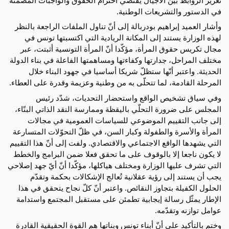
في الدستور والتشريعات الوطنية.
وأشار العميد إبراهيم بودربالة إلى أنّ تناول الملفات الراجعة بالنظر
لهذه الوزارة يستند إلى المكانة الريادية التي اكتسبتها تونس في
مجال تكريس حقوق المرأة، مؤكّدا أنّ المرأة التونسية أثبتت، عبر
مختلف المراحل، جدارتها وكفاءتها ومساهمتها الفاعلة في بناء الدولة
الحديثة. واعتبر أنّها ستظلّ شريكا أساسيا في جهود البناء خلال
المرحلة القادمة، لما تتحلّى به من وطنية وعزيمة وقدرة على العطاء.
وفي سياق تشخيص الواقع واستحضار التحديات، شدّد رئيس
المجلس على ضرورة التحلّي باليقظة وممارسة النقد الذاتي البنّاء،
إلى جانب التقييم الموضوعي للسياسات العمومية في مجالات
المرأة والأسرة والطفولة وكبار السن، في ظلّ التحوّلات المتسارعة
التي يشهدها الواقع الاجتماعي والاقتصادي. ولفت إلى أنّ هذا التقييم
لا يكون ناجعا إلا بالوقوف على ما تحقق فعلا ضمن البرامج والخطط
التي تشرف عليها الوزارة ومختلف هياكلها، مؤكّدا أنّ أيّ جهد إصلاحي
يجب أن يستند إلى رؤية عقلانية تُعالج الإشكالات بحكمة وتقدّم
الحلول الكفيلة بتجاوز النقائص. واعتبر أنّ كلّ نجاح يتحقق في هذا
الإطار يمثّل رسالة إيجابية تطمئن على مستقبل المجتمع واستدامة
عوامل توازنه وتقدّمه.
وختم بالتأكيد على أنّ أبناء تونس وبناتها هم القوة الحقيقية القادرة