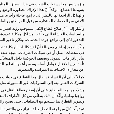
ونوّه رئيس مجلس نواب الشعب في هذا السياق بالمتابع
يشهدها القطاع، مؤكداً أنّ هذا الإدراك لخطورة الوضع 
والهياكل الراجعة لها بالنظر إلى برامج عاجلة وأخرى مت
الأدنى من الخدمات المنتظرة من قبل المواطنين والفاعل
وأشار إلى أنّ إصلاح قطاع النّقل يستوجب رؤية استراتي
والسياسات الفاشلة التي خلّفت مشاكل هيكلية عديدة، ل
التدهور أدّى إلى تراجع جودة الخدمات، وتكرّر تأخير ا
وأكّد العميد إبراهيم بودربالة أنّ الإشكاليات الهيكلية 
في محطات النقل أو في شبكات الطرقات، نتيجة ضعف الص
يتأثر بإكراهات التمويل وبضعف الحوكمة داخل المنشآت 
تأخذ بعين الاعتبار عوامل أساسية، من أهمها التطور ال
عن مجاراة الاحتياجات المتزايدة والمتغيرة.
كما نبّه إلى أنّ الفساد قد طال هذا القطاع في جوانب
الشركات العمومية، إلى السلوكيات غير المسؤولة مثل 
وشدّد من هذا المنطلق على أنّ إصلاح قطاع النقل في 
وواجبا وطنيا. وأكّد ان ذلك يتطلّب من كل الأطراف الم
وتطوير القطاع بما ينسجم مع التطلعات، حتى يصبح رافع
ثم تولّت كلّ من لجنة التخطيط الاستراتيجي والتنمية الم