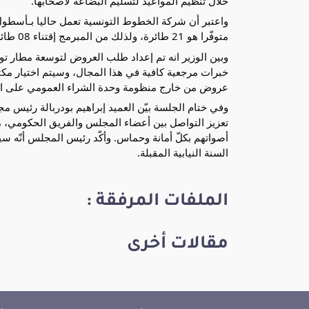
خلال تنظيم المواعيد لتسليم البضاعة لأصحابها.
متوفّرا هو 21 طائرة، ولذلك من المبرمج إقتناء 08 طائرات في أفق 2028.
وبين الوزير انه تم إعداد طلب العروض لتوسعة مطار ت
خبرات مرجعية كافية في هذا المجال، وسيتم اختيار مكتب
عروض من خارج منظومة وحدة الشراء العمومي على ال
وفي ختام الجلسة بيّن العميد إبراهيم بودربالة رئيس
تعزيز التواصل بين أعضاء المجلس والفريق الحكومي، مع
أصواتهم بكلّ أمانة وحماس. وأكّد رئيس المجلس أنّه سي
السنة النيابية المقبلة.
الملفات المرفقة :
مقالات أخرى