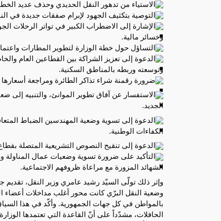
الاستياء من تدهور النقل الحديدي وحذف عديد الخطو
التوصية بتكثيف الجهود لإبرام صفقات جديدة في ال
الإشارة إلى الاضطراب الكبير في تواتر الرحلات الجوي
وخسائر مالية.
التساؤل حول خطة الوزارة لتطوير المطارات واعتماد
الدعوة إلى تعزيز الشراكة بين القطاعين العام وا
وتوسعته وربطه بالمناطق السكنية.
ضرورة رقمنة شراء تذاكر الطائرة ومراجعة أسعارها بم
الاستفسار عن آفاق تطوير الموانئ، والتنبيه إلى ضع
الجديد.
الدعوة إلى تسوية وضعية المهندسين الضباط المتعاق
الكفاءات الوطنية.
الدعوة إلى تنقيح النصوص التشريعية المتصلة بقطاع 
التأكيد على ضرورة تسوية وضعيات عمال المناولة و
الشهائد المزورة مع مراعاة ظروفهم الاجتماعية.
وإثر ذلك تولّى السيّد رشيد عامري وزير النقل، تقديم جم
وضعية النقل البرّي كانت محور أغلب مداخلات أعضاء الم
بالمواطن في كل جهات الجمهورية. وأكّد في هذا السياق 
الحافلات، مشدّداً على أنّ القاعدة التي تعتمدها الوزار