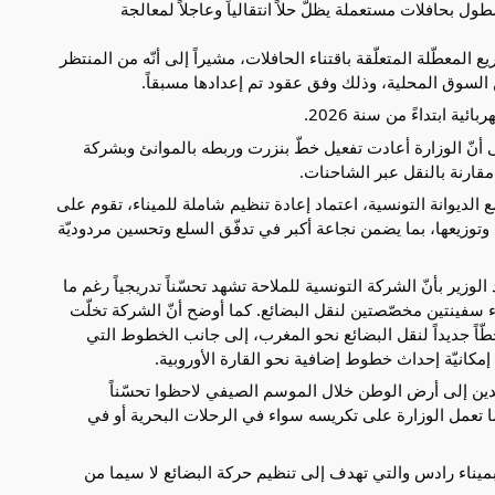
ل بحافلات مستعملة يظلّ حلاً انتقالياً وعاجلاً لمعالجة
المعطّلة المتعلّقة باقتناء الحافلات، مشيراً إلى أنّه من المنتظر
السوق المحلية، وذلك وفق عقود تم إعدادها مسبقاً.
ية ابتداءً من سنة 2026.
أنّ الوزارة أعادت تفعيل خطّ بنزرت وربطه بالموانئ وبشركة
مقارنة بالنقل عبر الشاحنات.
 مع الديوانة التونسية، اعتماد إعادة تنظيم شاملة للميناء، تقوم على
وتوزيعها، بما يضمن نجاعة أكبر في تدفّق السلع وتحسين مردوديّة
لوزير بأنّ الشركة التونسية للملاحة تشهد تحسّناً تدريجياً رغم ما
اء سفينتين مخصّصتين لنقل البضائع. كما أوضح أنّ الشركة تخلّت
 جديداً لنقل البضائع نحو المغرب، إلى جانب الخطوط التي
مكانيّة إحداث خطوط إضافية نحو القارة الأوروبية.
ائدين إلى أرض الوطن خلال الموسم الصيفي لاحظوا تحسّناً
تعمل الوزارة على تكريسه سواء في الرحلات البحرية أو في
ا بميناء رادس والتي تهدف إلى تنظيم حركة البضائع لا سيما من