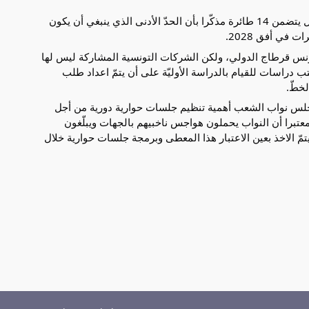
واعتبر أن شركة الخطوط التونسية تعمل حاليا بـأسطول يتضمن 14 طائرة مذكّرا بأن الحدّ الأدنى الذي ينبغي أن يكون
ونس قرطاج الدولي، ولكن الشركات التونسية المشاركة ليس لها
 دراسات للقيام بالدراسة الأوليّة على أن يتمّ اعداد طلب
خطّ.
 مجلس نواب الشعب أهمية تنظيم جلسات حوارية دورية من أجل
تبرا أن النواب يحملون هواجس ناخبيهم بالجهات ويبلّغون
تمّ الاخذ بعين الاعتبار هذا المعطى وبرمجة جلسات حوارية خلال