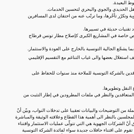
ط البعيدة.
نقل الحديدي والجوي والبحري لتحسين الخدمات.
ة وتكرّر تأخّرها، وما ترتّب عنه من احتقان لدى المسافرين
 تقنيات حديثة في تسييرها.
لخاص خاصة في المشاريع الكبرى كإصلاح مطار تونس قرطاج
ا يشجّع الجالية التونسية بالخارج على العودة والاستثمار.
ف استغلال بعضها والى غياب التناغم مع التقسيم الإقليمي
دين بالشركة التونسية للملاحة منذ سنوات للحفاظ على
النقل وتطويرها.
المتعاقدين والنظر في ملفات المطرودين في إطار التثبت من
لة من التوضيحات والبيانات تعقيبا على تدخلات النواب، وبيّن أنّ
جلسين بالنظر الى أهمية هذا القطاع وعلاقته الوثيقة والمباشرة
أنّ الشركات الجهوية هي التي تتولّى عمليات الاستثمار واقتناء
ة تقوم على اقتناء حافلات جديدة سواء لفائدة الشركة التونسية