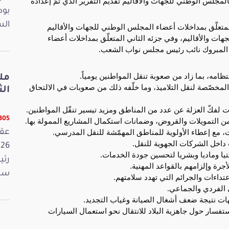
مجلس الوطني للجهات والأقاليم تقديم التقرير الذي تمّ إعداده
بود
الس
المتعلّق بمداخلات أعضاء المجلس الوطني للجهات والأقاليم
ات والأقاليم، وفي جزئه الثاني المتعلّق بمداخلات أعضاء
لمبروك نائب رئيس مجلس نواب الشعب.
تظامه، بما زاد من صعوبة تنقل المواطنين يومياً.
مل
مخصّصة لنقل التلاميذ، وما خلّفه ذلك من صعوبات في الالتحاق
الثلاثا
 لفكّ العزلة عن عدد من المناطق ومزيد تيسير تنقّل المواطنين.
ن التمويلات والقروض، وضمانات استكمال المشاريع الممولة بها.
12305 ق
ات، مع إعطاء الأولوية للمناطق المهمّشة للنقل المدرسي.
ت داخل الشركات الجهوية للنقل.
تيا وماديا وبشريا لتحسين جودة الخدمات.
رئي
رة وإلزامهم بالقواعد المهنية.
سمي
تداءات والجرائم التي تهدد سلامتهم.
 الفردي والجماعي.
جهات نتيجة ضعف أشغال الصيانة وغياب التجديد.
تفسار حول جاهزية البلاد للانتقال نحو استعمال السيارات