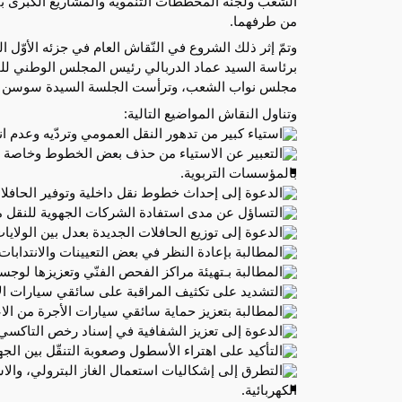
الشعب ولجنة المخططات التنموية والمشاريع الكبرى بال
من طرفهما.
وتمّ إثر ذلك الشروع في النّقاش العام في جزئه الأوّل 
برئاسة السيد عماد الدربالي رئيس المجلس الوطني للجه
مجلس نواب الشعب، وترأست الجلسة السيدة سوسن ا
وتناول النقاش المواضيع التالية:
استياء كبير من تدهور النقل العمومي وتردّيه وعدم ان
التعبير عن الاستياء من حذف بعض الخطوط وخاصة ال
بالمؤسسات التربوية.
الدعوة إلى إحداث خطوط نقل داخلية وتوفير الحافلات
التساؤل عن مدى استفادة الشركات الجهوية للنقل م
الدعوة إلى توزيع الحافلات الجديدة بعدل بين الولاي
المطالبة بإعادة النظر في بعض التعيينات والانتدابا
المطالبة بـتهيئة مراكز الفحص الفنّي وتعزيزها لوجس
التشديد على تكثيف المراقبة على سائقي سيارات الأج
المطالبة بتعزيز حماية سائقي سيارات الأجرة من الاع
الدعوة إلى تعزيز الشفافية في إسناد رخص التاكسي
التأكيد على اهتراء الأسطول وصعوبة التنقّل بين ال
التطرق إلى إشكاليات استعمال الغاز البترولي، والاس
الكهربائية.