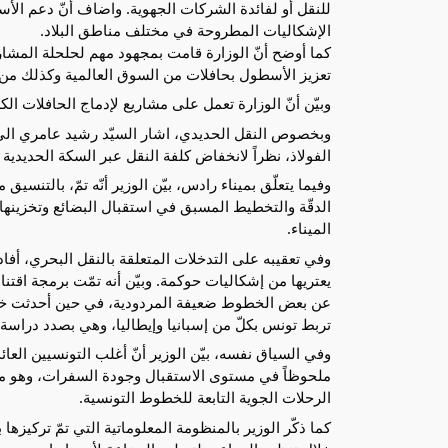
للنقل أو لفائدة الشركات الجهوية. واضاف أنّ دعم الأسطو
الإشكاليات المطروحة في مختلف مناطق البلاد.
كما أوضح أنّ الوزارة قامت بمجهود مهم لحلحلة المشاريع 
تعزيز الأسطول بحافلات من السوق العالمية وكذلك من 
وبيّن أنّ الوزارة تعمل على مشاريع لإدماج الحافلات الكهربائ
وبخصوص النقل الحديدي، اشار السيّد رشيد عامري الى 
الفولاذ، نظراً لانخفاض كلفة النقل عبر السكة الحديدية 
وفيما يتعلّق بميناء رادس، بيّن الوزير أنّه تمّ، بالتنسيق
الدقّة والتخطيط المسبق في استقبال البضائع وتخزينها 
الميناء.
وفي تعقيبه على التدخلات المتعلقة بالنقل البحري، أفاد ا
يعتريها من إشكاليات حوكمة. وبيّن أنه تمّت برمجة اقتن
عن بعض الخطوط ضعيفة المردودية، في حين أحدثت خطّاً
تربط تونس بكلّ من إسبانيا وإيطاليا، وهي بصدد دراسة إ
وفي السياق نفسه، بيّن الوزير أنّ أغلب التونسيين الع
ملحوظاً في مستوى الاستقبال وجودة السفرات، وهو ما 
الرحلات الجوية التابعة للخطوط التونسية.
كما ذكّر الوزير بالمنظومة المعلوماتية التي تمّ تركيزه