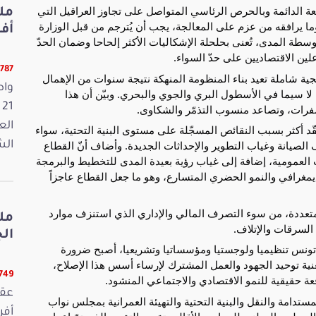
ة الدائمة وبالحرص الرئاسي المتواصل على تجاوز العراقيل التي
وما يرافقه من عزم على المعالجة، يجب أن يُترجم من قبل الوزارة
أفريل 2026
وسطة المدى، تُعنى بحلحلة الإشكاليات الأكثر إلحاحا وضمان الحدّ
ين الاقتصاديين على حدّ السواء.
12787 ق
جية شاملة تعيد بناء المنظومة المنهكة نتيجة سنوات من الإهمال
واص
ا سيما في الأسطول البري والجوي والبحري. وبيّن أن هذا
لسفرات، وتصاعد منسوب التذمّر والشكاوى.
الع
تتعقّد أكثر بسبب النقائص المسجّلة على مستوى البنية التحتية، سواء
يانة وغياب التطوير والإحداثات الجديدة. وأضاف أنّ القطاع
الش
العمومية، إضافة إلى غياب رؤية بعيدة المدى للتخطيط والبرمجة
ديمغرافي والنمو الحضري المتسارع، وهو ما جعل القطاع عاجزاً
 متعددة، من سوء التصرف المالي والإداري الذي استنزف موارد
مل
السرقات والإتلاف.
الجمعة
تونس تنظيميا ولوجستيا ومؤسساتيا وتشريعيا، أصبح ضرورة
عنية توحيد الجهود والعمل المشترك لإرساء أسس هذا الإصلاح،
12749 ق
ة حقيقية للنمو الاقتصادي والاجتماعي المنشود.
ستدامة والنقل والبنية التحتية والتهيئة العمرانية بمجلس نواب