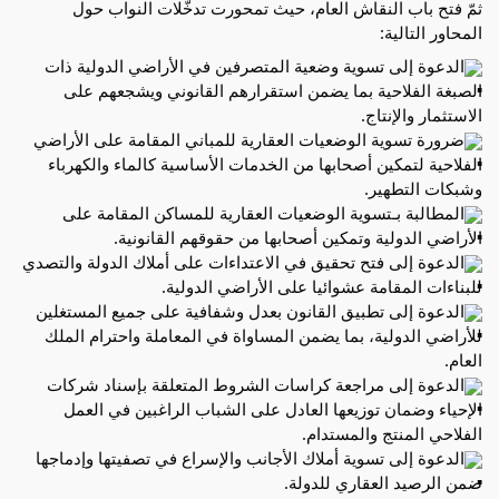
ثمّ فتح باب النقاش العام، حيث تمحورت تدخّلات النواب حول
المحاور التالية:
الدعوة إلى تسوية وضعية المتصرفين في الأراضي الدولية ذات
الصبغة الفلاحية بما يضمن استقرارهم القانوني ويشجعهم على
الاستثمار والإنتاج.
ضرورة تسوية الوضعيات العقارية للمباني المقامة على الأراضي
الفلاحية لتمكين أصحابها من الخدمات الأساسية كالماء والكهرباء
وشبكات التطهير.
المطالبة بـتسوية الوضعيات العقارية للمساكن المقامة على
الأراضي الدولية وتمكين أصحابها من حقوقهم القانونية.
الدعوة إلى فتح تحقيق في الاعتداءات على أملاك الدولة والتصدي
للبناءات المقامة عشوائيا على الأراضي الدولية.
الدعوة إلى تطبيق القانون بعدل وشفافية على جميع المستغلين
للأراضي الدولية، بما يضمن المساواة في المعاملة واحترام الملك
العام.
الدعوة إلى مراجعة كراسات الشروط المتعلقة بإسناد شركات
الإحياء وضمان توزيعها العادل على الشباب الراغبين في العمل
الفلاحي المنتج والمستدام.
الدعوة إلى تسوية أملاك الأجانب والإسراع في تصفيتها وإدماجها
ضمن الرصيد العقاري للدولة.