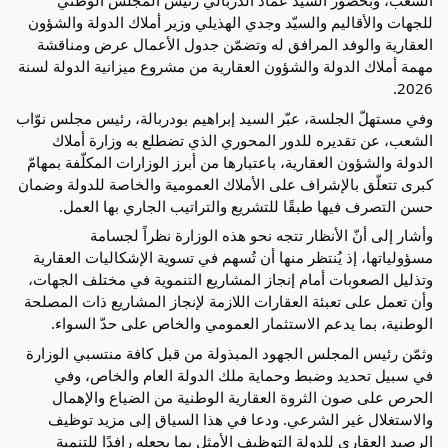
الشعب، وبحضور السيّد عماد الدربالي رئيس المجلس الوطني
للجهات والأقاليم والسيّد وجدي الهذيلي وزير أملاك الدولة والشؤون
العقارية والوفد المرافق له وتضمّن جدول الأعمال عرض ومناقشة
مهمة أملاك الدولة والشؤون العقارية من مشروع ميزانية الدولة لسنة
2026.
وفي مستهلّ الجلسة، عبّر السيد إبراهيم بودربالة، رئيس مجلس نوّاب
الشعب، عن تقديره للدور المحوري الذي تضطلع به وزارة أملاك
الدولة والشؤون العقارية، باعتبارها من أبرز الوزارات المكلّفة بمهامّ
كبرى تتعلّق بالإشراف على الأملاك العمومية والخاصة للدولة وضمان
حسن التصرف فيها طبقًا للتشريع والتراتيب الجاري بها العمل.
وأشار إلى أنّ الأنظار تتجه نحو هذه الوزارة نظراً لجسامة
مسؤولياتها، إذ يُنتظر منها أن تُسهم في تسوية الإشكاليات العقارية
وتذليل الصعوبات أمام إنجاز المشاريع التنموية في مختلف الجهات،
وأن تعمل على تعبئة العقارات اللازمة لإنجاز المشاريع ذات المصلحة
الوطنية، بما يدعم الاستثمار العمومي والخاص على حدّ السواء.
وثمّن رئيس المجلس الجهود المبذولة من قبل كافة منتسبي الوزارة
في سبيل تحديد وضبط وحماية ملك الدولة العام والخاص، وفي
الحرص على صون الثروة العقارية الوطنية من الضياع والإهمال
والاستغلال غير الشرعي. ودعا في هذا السياق إلى مزيد توظيف
الرصيد العقاري للدولة التوظيف الأمثل بما يجعله رافدًا للتنمية