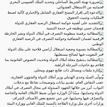
ضرورة تهيئة الشريط الساحلي وتحديد الملك العمومي البحري
لحمايته من الاستغلال العشوائي.
الدعوة إلى إقرار المسح العقاري الشامل والإجباري كآلية لضبط
الملكيات وتثبيت الحقوق.
التشديد على أهمية حوكمة استغلال الرصيد العقاري للدولة
وضمان حسن توظيفه في خدمة التنمية.
المطالبة برقمنة منظومة التصرف في أملاك الدولة ونشر الخارطة
الرقمية لضمان الشفافية وحوكمة التصرف في الرصيد العقاري
الوطني.
المطالبة بتسوية وضعية استغلال أراضي فلاحية على ملك الدولة
عبر التفويت فيها لصالح مستغليها.
المطالبة بـتنقيح مجلة أملاك الدولة وتحديث النصوص القانونية بما
يتلاءم مع حاجيات المرحلة الراهنة.
إثارة ملفات ومسائل ذات طابع جهوي ومحلي.
وتولّى السيّد وجدي الهذيلي وزير أملاك الدولة والشؤون العقارية،
عقب النقاش العام، تقديم بيانات وتوضيحات تفاعلا مع تدخلات
النواب، أبرز من خلالها الجهود المبذولة في مجال التصرف في أملاك
الدولة وحمايتها، مبيّنا أنّ الوزارة تتولّى ضبط الأملاك العامة والخاصة
والتصرّف فيها وحمايتها، في حين تخضع بعض الأصناف لإشراف
وزارات أخرى مثل وزارة الفلاحة بالنسبة للملك الغابي ووزارة البيئة