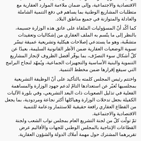
الاقتصادية والاجتماعية، وإلى ضمان ملاءمة الموارد العقارية مع
متطلبات المشاريع الوطنية بما يساهم في دفع التنمية الشاملة
والعادلة والمتوازنة في جميع مناطق البلاد.
كما أكّد أنّ المسؤوليات الملقاة على عاتق هذه الوزارة جسيمة،
بالنظر إلى ما يتّسم به الملف العقاري من إشكاليات وتعقيدات
متشعّبة، وهو ما يستدعي إصلاحات هيكلية وتشريعية عميقة تيسّر
تسوية الوضعيات العقارية ضمن الأطر القانونية السليمة، بعيدًا عن
كلّ أشكال سوء التصرّف، بما يوفّر أفضل الظروف لإنجاز المشاريع
التنموية والبنية الأساسية والتجهيزات الجماعية، ويُمهّد لنجاح البرامج
التي سيقع إقرارها ضمن مخطط التنمية.
واختتم رئيس المجلس كلمته بالتأكيد على أنّ الوظيفة التشريعية
بمجلسيها تُعبّر عن استعدادها التامّ لدعم جهود الوزارة والمساهمة
الفعلية في تذليل الصعوبات ذات البعد التشريعي، وفي بلورة الآليات
الكفيلة بجعل تدخلات الوزارة وهياكلها أكثر نجاعة ومردودية، بما يجعل
من القطاع العقاري رافعة حقيقية للاستثمار ودعامة للتنمية
الاقتصادية والاجتماعية.
ثمّ تولّت كلّ من لجنة التشريع العام بمجلس نواب الشعب ولجنة
القطاعات الإنتاجية بالمجلس الوطني للجهات والأقاليم عرض
تقريرهما المشترك حول مهمة أملاك الدولة والشؤون العقارية.