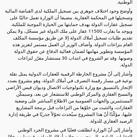
الوطنية.
وأوضح وجود اختلاف جوهري بين تسجيل الملكية لدى القباضة المالية
وتسجيلها في المحكمة العقارية. مضيفا أن الوزارة تعمل حاليًا على
تسجيل عقارات الدولة بهدف حمايتها من الحيازة الموجبة للملكية.
ويوجد ما يقارب 11500 عقار على ملك الدولة غير مسجّل، ولا يمكن
تقديم طلبات تسجيل أملاك الدولة إلا عن طريق مؤسسة المكلف
العام بنزاعات الدولة. وأضاف الوزير أن العمل مستمر لتعزيز هذه
المؤسسة وتطوير مهامها لضمان فعالية الدفاع عن حقوق الدولة
وصونها. وقد تم الشروع في انتداب 30 مستشار مقرّر لنزاعات
الدولة.
وأشار إلى أنّ مشروع الخارطة الرقمية للعقارات الدولية يمثل نقلة
نوعية في مسار رقمنة التصرف في أملاك الدولة، وهو مشروع بصدد
الإنجاز بالتنسيق مع وزارة تكنولوجيات الاتصال وديوان قيس الأراضي
والمسح العقاري والمركز الوطني للاستشعار عن بعد، وسيمكّن
المستثمرين والجهات العمومية من الاطلاع المباشر على وضعية
العقارات، والتثبت من خلوّها من النزاعات قبل برمجة المشاريع
عليها، مؤكّدًا أنّ هذا المشروع سيُحدث تحوّلاً جذريًا في طريقة إدارة
الرصيد العقاري للدولة.
وأشار إلى أنّ الوزارة انطلقت فعليًا في مشروع الجرد الوطني
للعقارات، الهادف إلى تحيين سجلات أملاك الدولة ورقمتنها من خلال