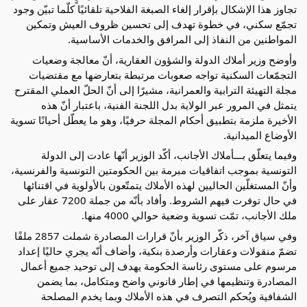
تجاوز هذا الإشكال بإقرار إلغاء الصبغة الفلاحية تلقائيًا كلّما تبيّن وجود
تجمّع سكني، في خطوة تهدف إلى تحسين ظروف العيش وتمكين
المواطنين من النفاذ إلى المرافق والخدمات الأساسية.
وأوضح وزير أملاك الدولة والشؤون العقارية، أنّ معالجة وضعيات
التجمّعات السكنية تواجه صعوبات مرتبطة بتعارضها مع مقتضيات
مجلة التهيئة الترابية والعمرانية، مشيرًا إلى أنّ الحلّ العملي المقترح
يتمثل في المرور عبر الولاية بدل اللجنة الفنية، باعتبار أنّ هذه
الأخيرة ملزمة بتطبيق أحكام المجلة حرفيًا، وهو ما يعطّل أحيانًا تسوية
الأوضاع الميدانية.
وفيما يتعلّق بـــأملاك الأجانب، أكّد الوزير أنّها عادت إلى الدولة
التونسية بموجب اتفاقيات مبرمة بين الحكومتين التونسية والفرنسية،
وأنّ المستغلّين الحاليين لهذه الأملاك يتمتّعون بالأولوية في اقتنائها
في حال توفرت فيهم الشروط. وأفاد بأنّه من جملة 7200 عقار على
ملك الأجانب، تمّت تسوية وضعية حوالي 4000 منها.
وفي سياق آخر، ذكّر الوزير بأنّ قرارات المصادرة شملت 2857 ملفًا
تضمّ منقولات وعقارات وأرصدة بنكية، وأضاف أنّه يجري حاليًا إعداد
مرسوم على مستوى رئاسة الحكومة يهدف إلى توحيد جميع أعمال
المصادرة وتنظيمها في إطار قانوني واضح ومتكامل، بما يضمن
الشفافية ويُحكم التصرف في هذه الأملاك وبما يخدم المصلحة