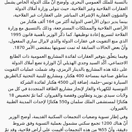
بالنسبة للملك العمومي البحري. وأوضح أنّ ملك الدولة الخاص يشمل
العقارات الفلاحية وغير الفلاحية، حيث تتولى وزارة أملاك الدولة
والشؤون العقارية الإشراف المباشر على العقارات غير الفلاحية،
بينما يدير ديوان الأراضي الدولية أكثر من 164 ألف هكتار من
الأراضي الفلاحية والممتلكات المسترجعة، وذلك بالتنسيق مع وزارة
الفلاحة لتسريع إعادة توظيفها. كما ذكّر الوزير بأهمية قانون 1995
الذي منع التفويت في عقارات الدولة والذي لايزال ساري المفعول،
وأنّ بعض الحالات السابقة له تمت تسويتها بمقتضى الأمر 1870.
وفيما يتعلّق بتوفير العقارات لفائدة المشاريع العمومية ذات الطابع
الاجتماعي، أكّد السيد وجدي الهذيلي أنّ الوزارة تضع أملاك الدولة
على ذمّة هذه المشاريع بالدينار الرمزي، وقد شملت عمليات التفويت
مناطق صناعية بمساحة 400 هكتار، ومشاريع للبنية التحتية كـالطريق
السيارة تونس–جلمة، إضافة إلى 4500 هكتار لفائدة الشركة
التونسية للكهرباء والغاز لإنجاز مشاريع الطاقة المتجددة في كل من
ولايات سيدي بوزيد وتطاوين وقفصة والقيروان. كما تمّ تخصيص 18
هكتارًا لمستشفى الملك سلمان و550 هكتارًا لإحداث المدينة الطبية
بالقيروان.
وفي إطار تسوية وضعيات التجمعات السكنية القديمة، أوضح الوزير
أنّ هناك 1200 تجمع سكني مشمول بعملية التسوية وفق شروط
دقيقة، وأنّ 55% من هذه التجمعات أقيمت على أراضٍ فلاحية، وقد تمّ