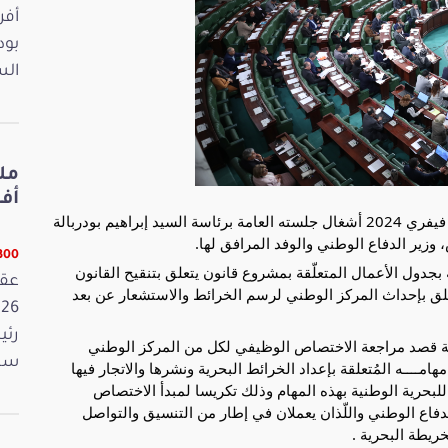
بود
الس
أفريل 2026
استأنف مجلس نواب الشعب بعد ظهر اليوم الثلاثاء 13 فيفري 2024 أشغال جلسته العامة برئاسة السيد إبراهيم بودربالة
ر الدفاع الوطني والوفد المرافق لها.
13300 
بجدول الأعمال المتعلّقة بمشروع قانون يتعلق بتنقيح القانون
لرسم الخرائط والاستشعار عن بعد
رئي
ية قصد مراجعة الاختصاص الوظيفي لكل من المركز الوطني
سمي
ـــه المُتعلقة بإعداد الخرائط البحرية ونشرها والاتجار فيها
للبحرية الوطنية بهذه المهام وذلك تكريسا لمبدأ الاختصاص
لدفاع الوطني واللّذان يعملان في إطار من التنسيق والتواصل
خريطة البحرية .