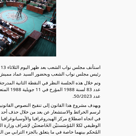
رئيس مجلس نواب الشعب وبحضور السيد عماد مميش، وزي
وتم خلال هذه الجلسة النظر في النقطة الثانية المدرجة 
عدد 83 لسنة 1988 المؤرخ في 11 جويلية 1988 المتعلق بإحداث المركز الوطني
عدد 50/2023.
ويهدف مشروع هذا القانون إلى تنقيح النصوص القانون
لرسم الخرائط والاستشعار عن بعد من خلال حذف أحد مهامـ
في اتجاه اضطلاع مركز الهيدروغرافيا والأوسيانوغرافيا 
الوظيفي لكلا المُؤسَستيْن الخَاضعتيْن لإشراف وزارة ا
المُحكم بينهما خاصة في ما يتعلق بالجزء الترابي من ال