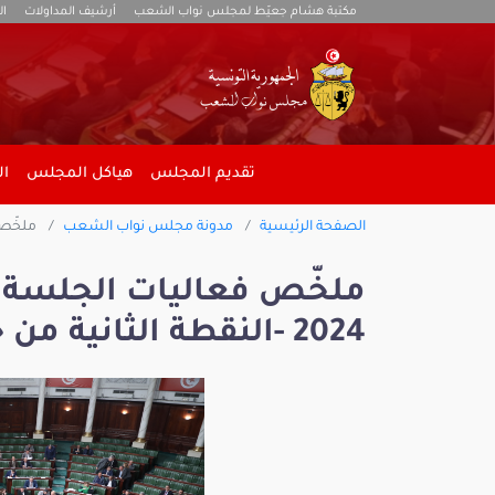
مكتبة هشام جعيّط لمجلس نواب الشعب
أرشيف المداولات
ال
تقديم المجلس
هياكل المجلس
ال
الصفحة الرئيسية
مدونة مجلس نواب الشعب
ملخّص فعاليات ا
2024 -النقطة الثانية من جدول اعمال الجلسة العامة -