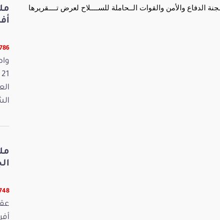
ة الدفاع والأمن والقوات الــحاملة للســــلاح لعرض تــــقريرها
أفريل 2026
12786 ق
واص
الع
الش
مل
الجمعة
12748 ق