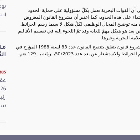
بود
ني أن القوات البحرية تعمل بكلّ مسؤولية على حماية الحدود
الس
عتداء على هذه الحدود، كما اعتبر أن مشروع القانون المعروض
ف منه توضيح المجال الوظيفي لكلّ هيكل لا سيما رسم الخرائط
بعد هو هيكل مهمّ للغاية وقد تمّ اللجوء إليه في تقسيم الأقاليم
لامة البحرية وغيرها.
وفي ختام اشغال الجلسة المسائية تمّ التصويت على مشروع قانون يتعلق بتنقيح القانون عدد 83 لسنة 1988 المؤرخ في
مل
11 جويلية 1988 المتعلق بإحداث المركز الوطني لرسم الخرائط والاستشعار عن بعد عدد 50/2023بــرمّته بــ 129 نعم،
الثلاثا
12305 ق
رئي
سمي