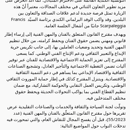
مزيد تطوير التعاون الثنائي في مختلف المجالات، معتبراً أنّ هذه 
الزيارة تمثل فرصة جديدة لدعم علاقات الصداقة والتعاون بين 
البلدين. وقد واكب الوفد البرلماني الكندي برئاسة السيّد Francis 
Scarpaleggia جانبًا من أشغال الجلسة العامة.
ويهدف مقترح القانون المتعلق بالفنان والمهن الفنية إلى إرساء إطار 
قانوني ومهني يضمن حقوق الفنان ويحفظ كرامته، من خلال تنظيم 
المهن الفنية وتحديد وضعيات العاملين بها، إلى جانب تكريس حرية 
الإبداع والتعبير الثقافي ودعم الإنتاج الفني الوطني. كما يسعى 
المقترح إلى تعزيز الحماية الاجتماعية والاقتصادية للفنان عبر توفير 
آليات تضمن التغطية الاجتماعية والتأجير العادل، وتشجيع الصناعات 
الثقافية والاقتصاد الإبداعي بما يساهم في دعم التنمية الثقافية 
والاقتصادية. ويتنزل المقترح كذلك في إطار حماية الموروث الثقافي 
الوطني، وتكريس العمل النقابي والحوكمة التشاركية، مع ضمان 
تنظيم القطاع الفني بما يواكب التحولات الحديثة ويحفظ حقوق 
مختلف المتدخلين فيه.
وتولّت لجنة السياحة والثقافة والخدمات والصناعات التقليدية عرض 
تقريرها حول مقترح القانون المتعلّق بالفنان والمهن الفنية (عدد 
55/2023)، قبل أن يفسح المجال للنقاش العام، والتي تمحورت فيه 
تدخلات النواب حول المواضيع التالية: