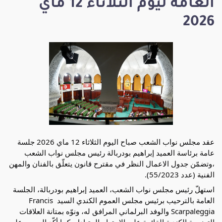
العامة ليوم الثلاثاء 12 ماي
2026
عقد مجلس نواب الشعب صباح اليوم الثلاثاء 12 ماي 2026 جلسة 
عامة برئاسة العميد إبراهيم بودربالة رئيس مجلس نواب الشعب 
،وتضمّن جدول الاعمال النظر في مقترح قانون يتعلّق بالفنان والمهن 
الفنية (عدد 55/2023).
استهلّ رئيس مجلس نواب الشعب، العميد إبراهيم بودربالة، الجلسة 
العامة بالترحيب برئيس مجلس العموم الكندي السيد Francis 
Scarpaleggia والوفد البرلماني المرافق له، ونوّه بمتانة العلاقات 
التونسية الكندية القائمة على الاحترام المتبادل. كما أكّد الحرص على 