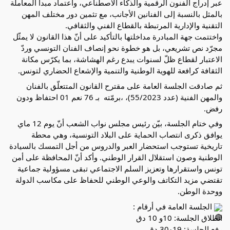
عبر إدراج الفنون الرقمية والذكاء الاصطناعي، واعتماد مبدأ المعاملة 
بالمثل بالنسبة إلى الفنانين الأجانب، مع تثمين دور مختلف المهن 
التقنية والإدارية المرتبطة بالقطاع الفني والثقافي.
واختتمت جهة المبادرة مداخلتها بالتأكيد على أنّ هذا القانون لا يمثّل 
مجرّد نص تشريعي، بل هو خطوة نحو إنصاف الفنان التونسي وردّ 
الاعتبار لقطاع ظلّ لسنوات يبدع رغم الهشاشة، بما يكرّس مكانة 
الثقافة كرافعة للهوية الوطنية والتنمية والإشعاع الحضاري لتونس.
ثم صادقت الجلسة العامة على مقترح القانون المتتعلّق بالفنان 
والمهن الفنية (عدد 55/2023)، ،برمّته  بـ 76 نعم 01 احتفاظ ودون 
رفض.
وفي ختام الجلسة، بيّن رئيس مجلس نواب الشعب أنّ يوم 12 ماي 
يوافق ذكرى انتصاب الحماية على البلاد التونسية، وهي محطة 
تاريخية تستوجب استحضار العبر والدروس من أجل التمسك بالسيادة 
الوطنية وصون استقلال القرار الوطني. وأكد أنّ المحافظة على أمن 
تونس واستقرارها وتعزيز السلم الاجتماعي تبقى مسؤولية جماعية 
تقتضي مزيد التكاتف والوعي الوطني للحفاظ على مكاسب الدولة 
ووحدة الوطن.
 الجلسة العامة في أرقام : 
انطلاق الجلسة: 10و 10 دق
رفع الجلسة: 19و30 دق 