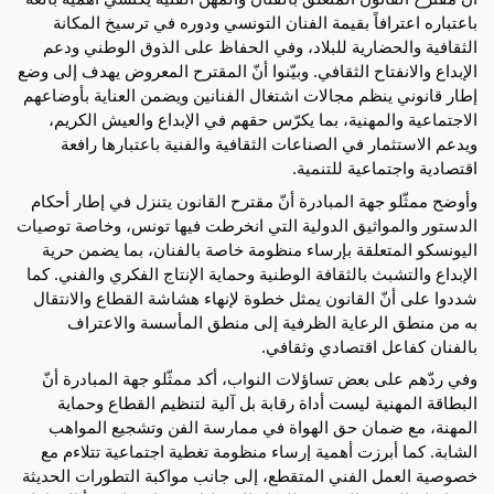
باعتباره اعترافاً بقيمة الفنان التونسي ودوره في ترسيخ المكانة 
الثقافية والحضارية للبلاد، وفي الحفاظ على الذوق الوطني ودعم 
الإبداع والانفتاح الثقافي. وبيّنوا أنّ المقترح المعروض يهدف إلى وضع 
إطار قانوني ينظم مجالات اشتغال الفنانين ويضمن العناية بأوضاعهم 
الاجتماعية والمهنية، بما يكرّس حقهم في الإبداع والعيش الكريم، 
ويدعم الاستثمار في الصناعات الثقافية والفنية باعتبارها رافعة 
اقتصادية واجتماعية للتنمية.
وأوضح ممثّلو جهة المبادرة أنّ مقترح القانون يتنزل في إطار أحكام 
الدستور والمواثيق الدولية التي انخرطت فيها تونس، وخاصة توصيات 
اليونسكو المتعلقة بإرساء منظومة خاصة بالفنان، بما يضمن حرية 
الإبداع والتشبث بالثقافة الوطنية وحماية الإنتاج الفكري والفني. كما 
شددوا على أنّ القانون يمثل خطوة لإنهاء هشاشة القطاع والانتقال 
به من منطق الرعاية الظرفية إلى منطق المأسسة والاعتراف 
بالفنان كفاعل اقتصادي وثقافي.
وفي ردّهم على بعض تساؤلات النواب، أكد ممثّلو جهة المبادرة أنّ 
البطاقة المهنية ليست أداة رقابة بل آلية لتنظيم القطاع وحماية 
المهنة، مع ضمان حق الهواة في ممارسة الفن وتشجيع المواهب 
الشابة. كما أبرزت أهمية إرساء منظومة تغطية اجتماعية تتلاءم مع 
خصوصية العمل الفني المتقطع، إلى جانب مواكبة التطورات الحديثة 