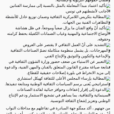
تأكيد اعتماد مبدأ المعاملة بالمثل بالنسبة إلى ممارسة الفنانين 
الأجانب لأنشطتهم في تونس.
المطالبة بتكريس اللامركزية الثقافية وضمان توزيع عادل للأنشطة 
والتظاهرات الفنية بين الجهات.
تأكيد أنّ واقع الفنان ما يزال صعباً وموجعاً، في ظل هشاشة 
الأوضاع الاجتماعية والمهنية وغياب الضمانات الكفيلة بحفظ كرامته 
وحقوقه.
التشديد على أنّ العمل الثقافي لا يقتصر على العروض 
والمهرجانات، بل يشمل منظومة متكاملة تضمّ الصناعات الثقافية 
والإبداعية والتكوين والتوثيق والإنتاج الفني.
التعبير عن الاستياء من ضعف حضور وزارة الشؤون الثقافية في 
متابعة صياغة مقترح القانون المتعلق بالفنان والمهن الفنية، والدعوة 
إلى مزيد الانخراط في بلورة إصلاحات حقيقية للقطاع.
المطالبة بإرساء المجلس الأعلى للثقافة كهيكل استشاري 
واستراتيجي يُعنى برسم السياسات الثقافية الوطنية ومتابعة تنفيذها.
الدعوة إلى إقرار إعفاءات وحوافز جبائية لفائدة الصناعات 
السينمائية والثقافية، بما يساهم في تشجيع الاستثمار ودعم الإنتاج 
الوطني وتعزيز إشعاع الثقافة التونسية.
من جهتهم ، أكد ممثّلو جهة المبادرة في تفاعلهم مع مداخلات النواب 
أنّ مقترح القانون المتعلق بالفنان والمهن الفنية يكتسي أهمية بالغة 