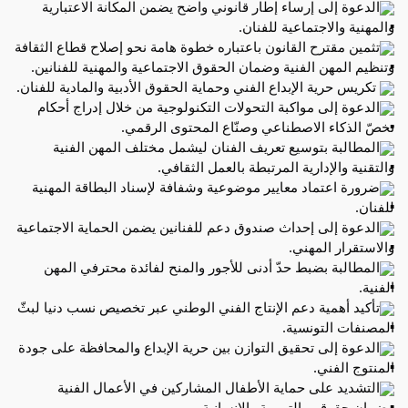
الدعوة إلى إرساء إطار قانوني واضح يضمن المكانة الاعتبارية 
والمهنية والاجتماعية للفنان.
تثمين مقترح القانون باعتباره خطوة هامة نحو إصلاح قطاع الثقافة 
وتنظيم المهن الفنية وضمان الحقوق الاجتماعية والمهنية للفنانين.
 تكريس حرية الإبداع الفني وحماية الحقوق الأدبية والمادية للفنان.
الدعوة إلى مواكبة التحولات التكنولوجية من خلال إدراج أحكام 
تخصّ الذكاء الاصطناعي وصنّاع المحتوى الرقمي.
المطالبة بتوسيع تعريف الفنان ليشمل مختلف المهن الفنية 
والتقنية والإدارية المرتبطة بالعمل الثقافي.
ضرورة اعتماد معايير موضوعية وشفافة لإسناد البطاقة المهنية 
للفنان.
الدعوة إلى إحداث صندوق دعم للفنانين يضمن الحماية الاجتماعية 
والاستقرار المهني.
المطالبة بضبط حدّ أدنى للأجور والمنح لفائدة محترفي المهن 
الفنية.
تأكيد أهمية دعم الإنتاج الفني الوطني عبر تخصيص نسب دنيا لبثّ 
المصنفات التونسية.
الدعوة إلى تحقيق التوازن بين حرية الإبداع والمحافظة على جودة 
المنتوج الفني.
التشديد على حماية الأطفال المشاركين في الأعمال الفنية 
وضمان حقوقهم التربوية والإنسانية.