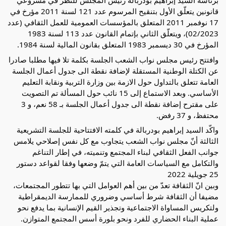
برئاسة السيد إبراهيم بودربالة رئيس المجلس للنظر في مشروعي
قانونين يتعلّق الأول بتنقيح المرسوم عدد 121 لسنة 2011 مؤرخ في
17 نوفمبر 2011 المتعلق بالمؤسسات العمومية للعمل الثقافي (عدد
02/2023)، ويتعلّق الثاني بإتمام القانون عدد 113 لسنة 1983
المؤرخ في 30 ديسمبر 1983 المتعلق بقانون المالية لسنة
1984.
وافتتح رئيس مجلس نواب الشعب الجلسة بكلمة تلا فيها مطلبا صادرا
عن الكتلة الوطنية المستقلة لإضافة نقطة الى جدول أعمال الجلسة
العامة تتعلق بالتداول حول الازمة بين وزارة التربية ونقابة التعليم
الأساسي. وبعد الاستماع إلى 15 نائب حول المسألة تم التصويت
على مقترح إضافة نقطة الى جدول أعمال الجلسة بـ 58 نعم، و 3
محتفظ، و 37 رفض.
واكّد السيد إبراهيم بودربالة في كلمته الافتتاحية للجلسة التشريعية
الثالثة أنّ مجلس نواب الشعب يتجاوب مع كل نفس إصلاحي يلامس
جوانب الفعل الثقافي لبناء المجتمع وتنميته، في إطار التناغم
والتكامل مع السياسات العامة التي يتمّ وضعها وفقا لقواعد دستور
25 جويلية 2022
وبين انّ الثقافة تعدّ من بين أهم العوامل التي بها تتطور المجتمعات،
مضيفا أن الثقافة شرط أساسي وضروري للممارسة الديمقراطية
ولتكريس المساواة الاجتماعية وتجذير القيم الإنسانية بما يدفع نحو
عملية البناء الحضاري للفرد ونحو بلورة أسس المجتمع المتوازن.