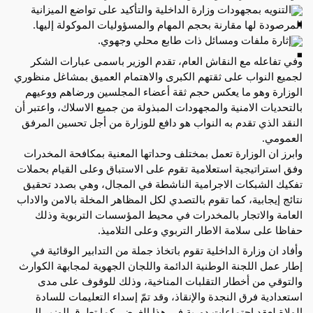
التنويه بمجهودات وزارة الداخلية والتأكيد على تواضع الميزانية
المرصودة لها مقارنة بحجم المهام والمسؤوليات الموكولة إليها.
إثارة ملفات ومسائل ذات طابع محلي وجهوي.
وفي تفاعله مع النقاش العام، تقدم الوزير باسمى عبارات الشكر
لجميع النواب على ثقتهم الكبرى والاهتمام العميق بمشاغل منظوري
الوزارة وهو ما يعكس حجم ثقة أعضاء المجلسين ورضاهم ووعيهم
بالتحديات الامنية والمجهودات المبذولة من جميع الاسلاك، واعتبر أن
النقد الذي تقدم به النواب هو دافع للوزارة من أجل تحسين المرفق
العمومي.
وابرز ان الوزارة تعمل بمختلف وحداتها المعنية بمكافحة المخدرات
وفق استراتيجية استعلامية تقوم على الاستباق وعلى القيام بحملات
تفكيك الشبكات الاجرامية الناشطة في المجال، وهي بصدد تحقيق
نتائج إيجابية، كما تقوم بالتصدي لكل المظاهر المخلة بالامن والاداب
العامة والاتجار بالمخدرات في محيط المؤسسات التربوية وذلك
حفاظا على سلامة الاطار التربوي وعلى التلاميذ.
وأفاد ان وزارة الداخلية تقوم باتخاذ جملة من التدابير الوقائية في
إطار عمل اللجنة الوطنية الدائمة واللجان الجهوية لمجابهة الكوارث
والتوقي من أخطار التقلبات المناخية، وذلك للوقوف على مدى
استعدادية فرق النجدة والإنقاذ، وقد تمّ إسداء التعليمات للسادة
الولاة لعقد إجتماعات دورية في هذا الغرض. كما تطرق الوزير إلى