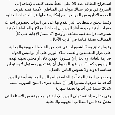
استخراج البطاقة عدد 03 على الخطّ بصفة كلية، بالإضافة إلى
الشروع في تركيز شباك موحّد في المناطق الأمنية قصد تقريب
الخدمة الإدارية من المواطن، مع إمكانية فصلها عن الخدمات العدلية.
وفيما يتعلق بالمطالب التي تقدم بها عدد من النواب بخصوص إحداث
مقرات أمنية جديدة، أفاد الوزير أن إحداث المراكز والمناطق الأمنية
تستوجب دراسة فنية معمّقة، وأوضح أنّه ستتمّ الإجابة على كلّ
المطالب بصفة كتابية في أقرب الآجال.
وفيما يتعلق بسدّ الشغورات في عدد من الخطط الجهوية والمحلية
على غرار المعتمدين والعمد، شدّد الوزير على أن نواميس الدولة
صارمة للغاية، ولا يعذر أيّ مسؤول جهوي كان أو محلي بجهله لهذه
النواميس، كما أنّه من غير المقبول أن يتمّ تعيين مسؤول لا يستبطن
سياسة الدولة ولا يسوس الناس بالعدل.
وبخصوص المنح المتخلّدة الخاصة بالمجالس المحلية، أوضح الوزير
أنّه قد تمّ صرفها، مشيرا إلى أنّ عملية صرف المنح الشهرية لسنة
2026 ستتمّ في آجالها بصفة شهرية.
وفي ختام مداخلته، تولى الوزير الإجابة عن مجموعة من الأسئلة التي
تخصّ عددا من المطالب الجهوية والمحلية