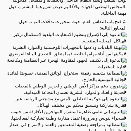
بالمجلس الوطني للجهات والأقاليم عرض تقريرهما المشترك حول
مهمة الداخلية.
ثمّ فتح باب النقاش العام، حيث تمحورت تدخّلات النواب حول
المحاور التالية:
الدعوة إلى الإسراع بتنظيم الانتخابات البلدية لاستكمال تركيز
الهياكل المحلية المنتخبة.
تهيئة البلديات ودعمها بالتجهيزات اللوجستية والموارد البشرية
لتمكينها من أداء مهامها خاصة فيما يتعلق بالتصدي للبناء الفوضوي.
الدعوة إلى تكثيف الجهود لمقاومة الهجرة غير النظامية ومكافحة
تجارة المخدرات.
المطالبة بـتعميم رقمنة استخراج الوثائق المدنية، خصوصًا لفائدة
الجالية التونسية بالخارج.
ضرورة دعم مراكز الأمن الوطني والحرس الوطني بالمعدات
الحديثة والعتاد والموارد البشرية لضمان النجاعة الميدانية.
الدعوة إلى حوكمة التعاطي الأمني مع مشجعي الرياضة عبر
مقاربة تشاركية وتنسيق محكم بين مختلف الهياكل.
التنبيه إلى تنامي ظاهرة استقرار المهاجرين الأفارقة من جنوب
الصحراء بتونس وضرورة اعتماد مقاربة وطنية تشاركية لمعالجتها.
المطالبة بـمراجعة وضعية المعتمدين والعمد والإسراع في إصدار
النظام الأساسي الخاص بهم.