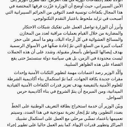
الأمن السيبراني، حيث أوضح أن الوزارة عزّزت فرقها المختصة في
هذا المجال بكفاءات تونسية قصد التوقي من الجرائم السيبرانية التي
أصبحت في تزايد ملحوظ باعتبار التقدم التكنولوجي.
وأبرز أن الوزارة تواصل العمل على تفكيك شبكات الاحتكار
والمضاربة من خلال القيام بعمليات مراقبة لعدد من المخازن
والمسالخ العشوائية في كل أرجاء البلاد، وهو ما أسفر على حجز
كميات كبيرة من السلع التي تمّ إعادة ضخّها في الأسواق الرسمية
بهدف إيصالها للمواطن بأسعار مقبولة. وشدد على أن هذه الحملات
ليست محدودة في الزمن، بل هي سياسة دولة ستستمرّ حتى يقع
القضاء على هذه الظواهر السلبية.
وأكّد الوزير رصد اعتمادات مهمة لتطوير الثكنات الأمنية وإحداث
مقرات جديدة بكافة الجهات، كما تمّ استكمال بناء أكاديمية الشرطة
للعلوم الأمنية بالنفيضة بهدف تعزيز قدرات الكفاءات الأمنية القيادية
الميدانية، ومن المبرمج أن يتمّ الشروع في بناء أكاديمية حرس
السواحل.
وبيّن الوزير أن خدمة استخراج بطاقة التعريف الوطنية على الخطّ
بصدد التطوير، وقد تمّ إنجاز تجربة نموذجية في هذا الصدد، وسيتم
تعميمها باعتماد تمشّي مرحلي مع العمل على استكمال تشبيك
المراكز وتطوير قدرات الإيواء. كما يتم العمل حاليا على تطوير إجراء