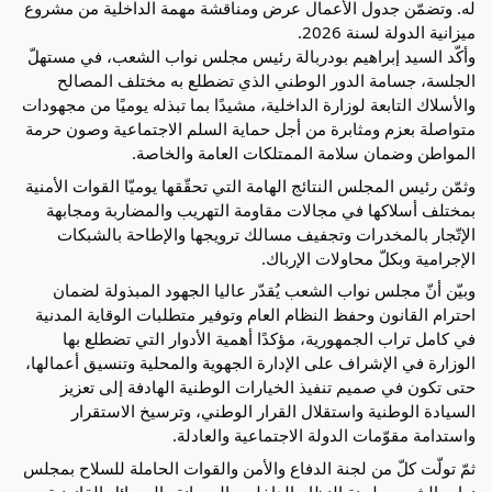
له. وتضمّن جدول الأعمال عرض ومناقشة مهمة الداخلية من مشروع
ميزانية الدولة لسنة 2026.
وأكّد السيد إبراهيم بودربالة رئيس مجلس نواب الشعب، في مستهلّ
الجلسة، جسامة الدور الوطني الذي تضطلع به مختلف المصالح
والأسلاك التابعة لوزارة الداخلية، مشيدًا بما تبذله يوميًا من مجهودات
متواصلة بعزم ومثابرة من أجل حماية السلم الاجتماعية وصون حرمة
المواطن وضمان سلامة الممتلكات العامة والخاصة.
وثمّن رئيس المجلس النتائج الهامة التي تحقّقها يوميّا القوات الأمنية
بمختلف أسلاكها في مجالات مقاومة التهريب والمضاربة ومجابهة
الإتّجار بالمخدرات وتجفيف مسالك ترويجها والإطاحة بالشبكات
الإجرامية وبكلّ محاولات الإرباك.
وبيّن أنّ مجلس نواب الشعب يُقدّر عاليا الجهود المبذولة لضمان
احترام القانون وحفظ النظام العام وتوفير متطلبات الوقاية المدنية
في كامل تراب الجمهورية، مؤكدًا أهمية الأدوار التي تضطلع بها
الوزارة في الإشراف على الإدارة الجهوية والمحلية وتنسيق أعمالها،
حتى تكون في صميم تنفيذ الخيارات الوطنية الهادفة إلى تعزيز
السيادة الوطنية واستقلال القرار الوطني، وترسيخ الاستقرار
واستدامة مقوّمات الدولة الاجتماعية والعادلة.
ثمّ تولّت كلّ من لجنة الدفاع والأمن والقوات الحاملة للسلاح بمجلس
نواب الشعب ولجنة النظام الداخلي والحصانة والمسائل القانونية