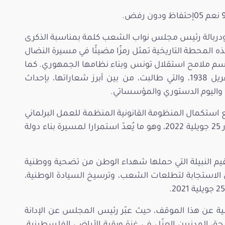
 بودربالة رئيس مجلس نواب الشعب كلمة بمناسبة الذكرى
هذه المحطة التاريخية تمثل رمزًا مضيئًا في مسيرة النضال
 رسم ملامح استقلال تونس وبناء نظامها الجمهوري. كما
ذكّر بالدور المحوري الذي لعبته احتجاجات 9 أفريل 1938، والتي طالبت، من بين أبرز شعاراتها، بإحداث
 واليوم الدستوري والمؤسساتي.
ع استكمال المنظومة القانونية المنظمة للعمل البرلماني
بمجلسيه، في انسجام تام مع مقتضيات دستور 25 جويلية 2022، وهو ما يُعدّ استمرارا لمسيرة بناء دولة
يم النبيلة التي حملها شهداء الوطن من تضحية ووطنية
ل الاستجابة لتطلعات الشعب، وترسيخ السيادة الوطنية،
ية عن هذا الموقف، حيث عبّر رئيس المجلس عن الإدانة