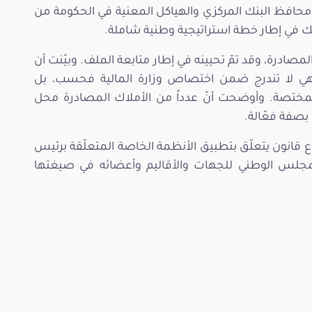
حافظ البنك المركزي والهياكل المعنية في الحكومة من
لك في إطار خطة استراتيجية وطنية شاملة.
 المصادرة، وقد تمّ تحيينه في إطار متابعة الملف. وبيّنت أن
درة تنظّمها أحكام قانون سنة 2011، وهي لا تندرج ضمن اختصاص وزارة المالية فحسب، بل
لمختصة. وأوضحت أنّ عدداً من الأملاك المصادرة محل
بصفة فعّالة.
نون يتعلّق بتطبيق الأنظمة الخاصة المتعلّقة برئيس
لس الوطني للجهات والأقاليم وأعضائه في صيغتها