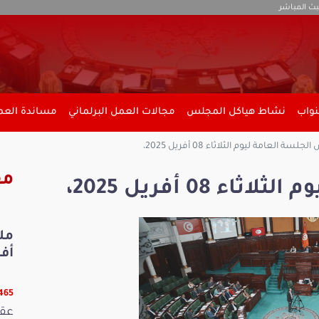
بث المباشر
نواب
نشاط هياكل المجلس
مجالات العمل البرلماني
مساندة العمل
لسة العامة ليوم الثلاثاء 08 أفريل 2025،
مق
 08 أفريل 2025،
أفري
13465 ق