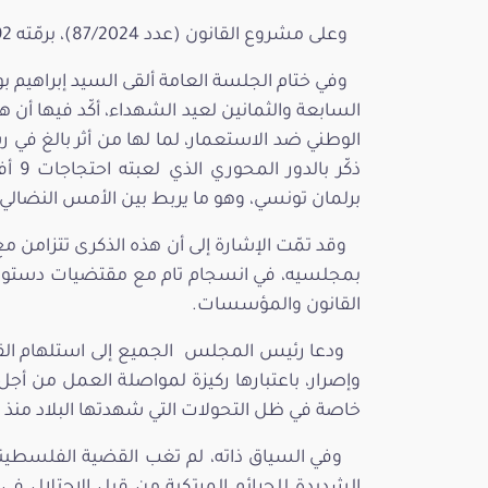
وعلى مشروع القانون (عدد 87/2024)، برمّته 92 نعم 05إحتفاظ ودون رفض.
وفي ختام الجلسة العامة ألقى السيد إبراهيم
السابعة والثمانين لعيد الشهداء، أكّد فيها أن 
الوطني ضد الاستعمار، لما لها من أثر بالغ في
برلمان تونسي، وهو ما يربط بين الأمس النضالي
وقد تمّت الإشارة إلى أن هذه الذكرى تتزامن م
القانون والمؤسسات.
ودعا رئيس المجلس الجميع إلى استلهام الق
وإصرار، باعتبارها ركيزة لمواصلة العمل من أج
خاصة في ظل التحولات التي شهدتها البلاد منذ 25 جويلية 2021.
وفي السياق ذاته، لم تغب القضية الفلسطين