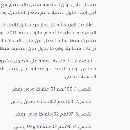
بشكل عادل. وأن الحكومة تعمل بالتنسيق مع م
أجل إيجاد حلول عملية لدعم صغار الفلاحين، وذ
وأفادت الوزيرة أنّه تمّ إنجاز جرد سابق للأملاك
المصا
تشترك فيها وزارة العدل من خلال المحاكم ا
نزاعات قضائية، وهو ما يحول دون التصرف فيها 
ثم صادقت الجلسة العامة على فصول مشروع قا
مجلس نواب الشعب وأعضائه على رئيس المج
الاصلية كما يلي:
الفصل 1: 100نعم 01إحتفاظ ودون رفض
الفصل2: 103نعم 02إحتفاظ ودون رفض
الفصل3: 97نعم 02إحتفاظ ودون رفض
الفصل 4: 90نعم 02إحتفاظ و04 رفض