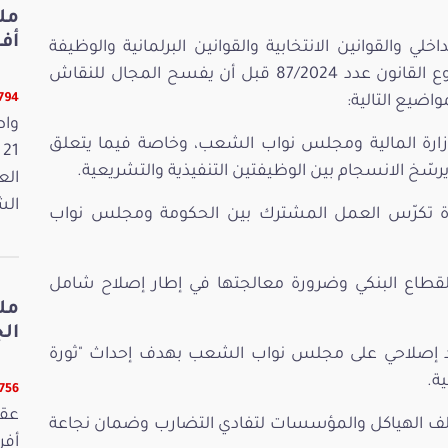
أفريل 2026
خلي والقوانين الانتخابية والقوانين البرلمانية والوظيفة
الانتخابية عرض تقريرهما المشترك حول مشروع القانون عدد 87/2024 قبل أن يفسح المجال للنقاش
12794 ق
اضيع التالية:
واص
 وزارة المالية ومجلس نواب الشعب، وخاصة فيما يتعلق
يرسّخ الانسجام بين الوظيفتين التنفيذية والتشريعية.
الع
الش
يدة تكرّس العمل المشترك بين الحكومة ومجلس نواب
القطاع البنكي وضرورة معالجتها في إطار إصلاح شامل
مل
الجمعة
عد إصلاحي على مجلس نواب الشعب بهدف إحداث "ثورة
ة.
12756 ق
مختلف الهياكل والمؤسسات لتفادي التضارب وضمان نجاعة