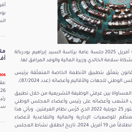
بود
الس
عقد مجلس نواب الشعب اليوم الثلاثاء 08 أفريل 2025 جلسة عامة برئاسة السيد إبراهيم بودربالة
أفريل 2026
سلامة الخالدي وزيرة المالية والوفد المرافق لها.
ون يتعلّق بتطبيق الأنظمة الخاصة المتعلّقة برئيس
13306 ق
ي للجهات والأقاليم وأعضائه (عدد 87/2024)،
مساواة بين غرفتي الوظيفة التشريعية من خلال تطبيق
رئي
ب الشعب وأعضائه على رئيس وأعضاء المجلس الوطني
سمي
للجهات والأقاليم، وذلك انسجاماً مع أحكام دستور 25 جويلية 2022 الذي كرّس نظام الغرفتين. ويأتي هذا
ظّم للوضعيات الإدارية والمالية والتقاعدية لأعضاء
المجلسين، على أن يُطبق هذا الإجراء بأثر رجعي انطلاقاً من 19 أفريل 2024، تاريخ انطلاق نشاط المجلس