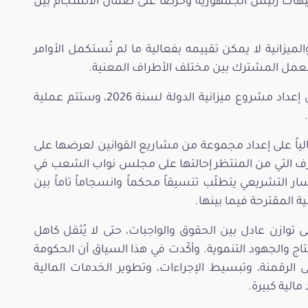
توجيهات رئيس الجمهورية وحرصاً على ضمان الانسجام بين
الميزانية لا يمكن تقييمه بفعالية ما لم تُستكمل الأوامر
ق العمل المشترك بين مختلف الأطراف المعنية.
وفي السياق ذاته، أكدت أن الوزارة شرعت في إعداد مشروع ميزانية الدولة لسنة 2026، وستتم عملية
الياً على إعداد مجموعة من مشاريع القوانين لعرضها على
ف التي من المنتظر إحالتها على مجلس نواب الشعب في
 التشريعي يتطلّب تنسيقاً محكماً وانسجاماً تاماً بين
 المقترحة فيما بينها.
ى توازن عادل بين الحقوق والواجبات، حتى لا يُثقل كاهل
تاج والجهود التنموية. وأكّدت في هذا السياق أن الحكومة
الرقمنة، وتبسيط الإجراءات، وتطوير الخدمات المالية
مالية كبيرة.