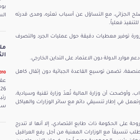
بود
ح الجزائي، مع التساؤل عن أسباب تعثره، ومدى قدرته
الس
للتنفيذ فعلياً.
رورة توفير معطيات دقيقة حول عمليات الجرد والتصرف
مل
الثلاثا
 موارد الدولة دون الاعتماد على التداين الخارجي.
نصفة، تضمن توسيع القاعدة الجبائية دون إثقال كاهل
12310 ق
واب، وأوضحت أن وزارة المالية تُعدّ وزارة تقنية وسيادية،
رئي
وتعمل في إطار تنسيقي دائم مع سائر الوزارات والهياكل
سمي
روحة على الحكومة ذات طابع اقتصادي، إلا أنها لا تندرج
لب تنسيقاً مع الوزارات المعنية من أجل رفع العراقيل