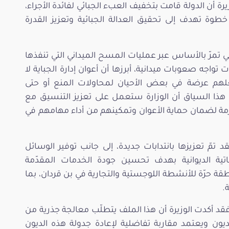
لمالية لسنة 2025، ذكرت الوزيرة أن الدولة قامت بتخفيف العبء الجبائي لفائدة الأجراء،
خطوة تهدف إلى تحقيق العدالة الجبائية وتعزيز القدرة
ي تمرّ بالأساس عبر عمليات المسح الميداني التي تنفذها
تواجه صعوبات ميدانية، أبرزها أن أعوان إدارة الجباية لا
علهم عرضة في بعض الأحيان لمحاولات المنع أو حتى
 هذا السياق أن الوزارة ستعمل على تعزيز التنسيق مع
للازمة لضمان حماية الأعوان وتمكينهم من أداء مهامهم في
 تمّ تعزيزها بانتدابات جديدة، إلى جانب توفير الوسائل
ماتية الديوانية بهدف تحسين جودة الخدمات المقدّمة
قة حرّة للأنشطة اللوجستية والتجارية في بن قردان، بما
.
فقد أكدت الوزيرة أن هذا الملف يتطلّب معالجة جذرية من
ون ويعتمد مقاربة تفاضلية لإعادة جدولة هذه الديون