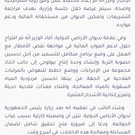
الإنجاز، وابرز انه تمّ إعداد مخطط عمل وفق رؤية استراتيجية
واضحة، سيتم عرضه خلال جلسة وزارية، بهدف مراجعة
التشريعات وتمكين الديوان من مستحقاته المالية ودعم
موارده.
وفي علاقة بديوان الأراضي الدولية، أفاد الوزير انّه تم اقتراح
حلول لدعم الموارد المائية في مواجهة نقص الأمطار، مع
العمل على وضع برنامج متكامل للتسميد من أجل تحسين
خصوبة التربة وإنشاء وحدة إنتاج بيولوجي إلى جانب اتخاذ
مجموعة من الإجراءات ووضع خطط للنهوض بالمركبات
الفلاحية في الجهة، من بينها تحسين مردودية المياه
السقوية بالمياه المعالجة، واقتناء معدّات فلاحية حديثة
وتعزيز إنتاجية الأشجار المثمرة.
وشدّد النائب في تعقيبه انه بعد زيارة رئيس الجمهورية
لديوان الأراضي الدولية، تبيّن أن وضعيته كارثية بسبب غياب
الحوكمة. ودعا إلى ضرورة فتح تحقيق شامل لضمان
المساءلة ومعالجة هذه الاخلالات في أسرع وقت.