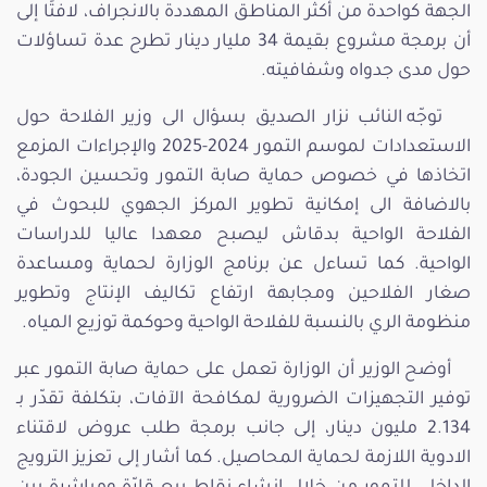
الجهة كواحدة من أكثر المناطق المهددة بالانجراف، لافتًا إلى
أن برمجة مشروع بقيمة 34 مليار دينار تطرح عدة تساؤلات
حول مدى جدواه وشفافيته.
توجّه النائب نزار الصديق بسؤال الى وزير الفلاحة حول
الاستعدادات لموسم التمور 2024-2025 والإجراءات المزمع
اتخاذها في خصوص حماية صابة التمور وتحسين الجودة،
بالاضافة الى إمكانية تطوير المركز الجهوي للبحوث في
الفلاحة الواحية بدقاش ليصبح معهدا عاليا للدراسات
الواحية. كما تساءل عن برنامج الوزارة لحماية ومساعدة
صغار الفلاحين ومجابهة ارتفاع تكاليف الإنتاج وتطوير
منظومة الري بالنسبة للفلاحة الواحية وحوكمة توزيع المياه.
أوضح الوزير أن الوزارة تعمل على حماية صابة التمور عبر
توفير التجهيزات الضرورية لمكافحة الآفات، بتكلفة تقدّر بـ
2.134 مليون دينار، إلى جانب برمجة طلب عروض لاقتناء
الادوية اللازمة لحماية المحاصيل. كما أشار إلى تعزيز الترويج