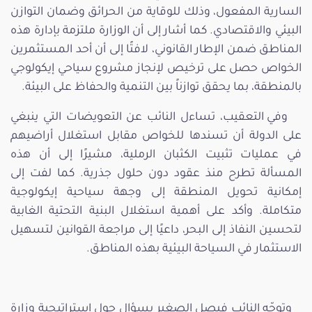
السارية المفعول، وذلك للوقاية من الحرائق وضمان التوازن
البيئي والاقتصادي. كما أشار إلى أن الوزارة ملتزمة بإدارة هذه
المناطق ضمن الإطار القانوني، لافتًا إلى أن أحد المستثمرين
الخواص حصل على ترخيص لإنجاز مشروع سياحي إيكولوجي
بالمنطقة، بما يحقق توازناً بين التنمية والحفاظ على البيئة.
وفي التعقيب، تساءل النائب عن التعويضات التي ينبغي
على الدولة أن تسندها للخواص مقابل استغلال أراضيهم
في عمليات تثبيت الكثبان الرملية، مشيرًا إلى أن هذه
المسألة تطرح منذ عقود دون حلول جذرية. كما لفت إلى
إمكانية تحويل المنطقة إلى وجهة سياحية إيكولوجية
متكاملة. وأكد على أهمية استغلال البنية التحتية الغابية
لتحسين النفاذ إلى البحر، داعيًا إلى مراجعة القوانين لتسهيل
الاستثمار في السياحة البيئية بهذه المناطق.
وتوجّه النائب فيصل الصغير بسؤال حول استراتيجية وزارة