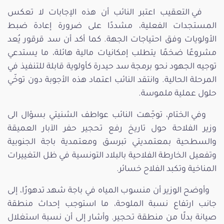
في التعقيب اعتبر النائب أن هذه الإجابات لا تعكس
المستجدات الفعلية، مشددًا على ضرورة إعادة ضبط
الأولويات وفق احتياجات الجهة. كما أكد أن سد قرقور يُعد
مشروعًا ضخمًا يتطلب إمكانيات مالية هائلة، ما يستدعي
توجيه الجهود نحو برمجة سد حيدرة كأولوية قابلة للتنفيذ في
المرحلة الحالية. وانتقد النائب اعتماد هذه الأجوبة دون توخّي
حلول عملية ملموسة.
وفي الختام، توجّهت النائب عواطف الشنيتي بسؤال الى
وزير الفلاحة حول تاريخ رفع تحجير حفر الآبار العميقة
والسطحية بمعتمديتي تبرسق ومعتمدية باجة الجنوبية
وتفعيل الخارطة الفلاحية بالبلاد التونسية في ظل التغييرات
المناخية وتكبد الفلاح خسائر.
وأوضح الوزير أن منسوب المياه في باجة شهد تدهورًا، إلى
جانب ارتفاع نسبة الملوحة، ما استوجب إحداث منطقة
صيانة بدلًا من منطقة تحجير. وأشار إلى أن نسبة استغلال