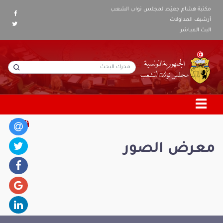
مكتبة هشام جعيّط لمجلس نواب الشعب
أرشيف المداولات
البث المباشر
معرض الصور