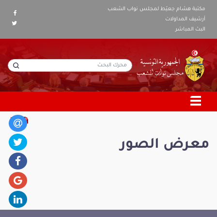
مكتبة هشام جعيّط لمجلس نواب الشعب
أرشيف المداولات
البث المباشر
معرض الصور