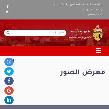
مكتبة هشام جعيّط لمجلس نواب الشعب
أرشيف المداولات
البث المباشر
معرض الصور