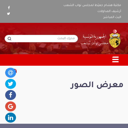
مكتبة هشام جعيّط لمجلس نواب الشعب
أرشيف المداولات
البث المباشر
معرض الصور