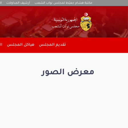
مكتبة هشام جعيّط لمجلس نواب الشعب
أرشيف المداولات
ال
تقديم المجلس
هياكل المجلس
ال
معرض الصور