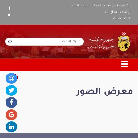
مكتبة هشام جعيّط لمجلس نواب الشعب
أرشيف المداولات
البث المباشر
معرض الصور