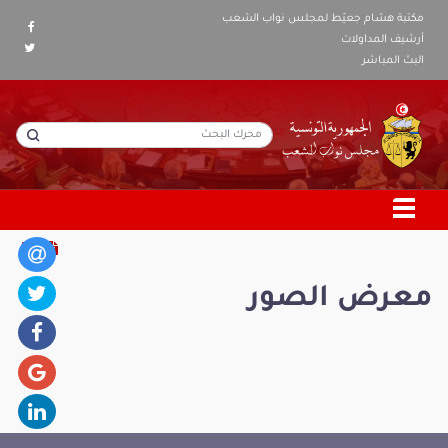
مكتبة هشام جعيّط لمجلس نواب الشعب
أرشيف المداولات
البث المباشر
معرض الصور