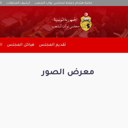
مكتبة هشام جعيّط لمجلس نواب الشعب
أرشيف المداولات
ال
تقديم المجلس
هياكل المجلس
ال
معرض الصور