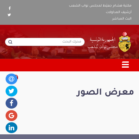
مكتبة هشام جعيّط لمجلس نواب الشعب
أرشيف المداولات
البث المباشر
معرض الصور