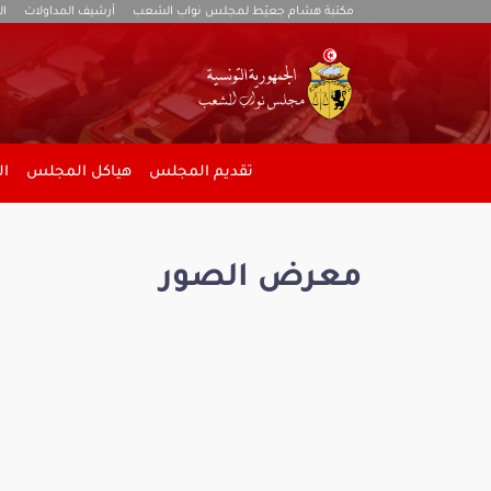
مكتبة هشام جعيّط لمجلس نواب الشعب
أرشيف المداولات
ال
تقديم المجلس
هياكل المجلس
ال
معرض الصور