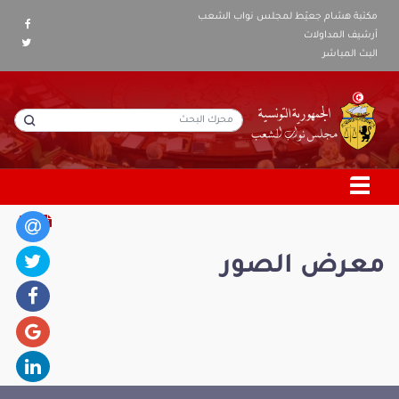
مكتبة هشام جعيّط لمجلس نواب الشعب
أرشيف المداولات
البث المباشر
معرض الصور