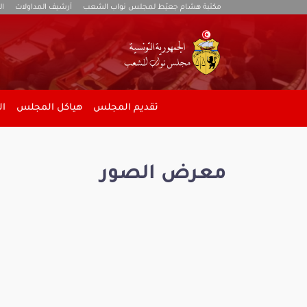
مكتبة هشام جعيّط لمجلس نواب الشعب
أرشيف المداولات
ال
تقديم المجلس
هياكل المجلس
ال
معرض الصور