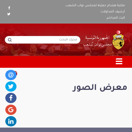
مكتبة هشام جعيّط لمجلس نواب الشعب
أرشيف المداولات
البث المباشر
معرض الصور