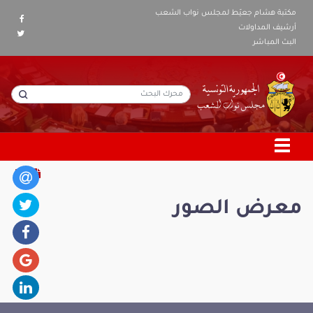
مكتبة هشام جعيّط لمجلس نواب الشعب
أرشيف المداولات
البث المباشر
معرض الصور