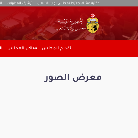
مكتبة هشام جعيّط لمجلس نواب الشعب
أرشيف المداولات
ال
تقديم المجلس
هياكل المجلس
ال
معرض الصور