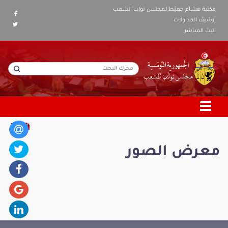
مكتبة هشام جعيّط لمجلس نواب الشعب
أرشيف المداولات
البث المباشر
معرض الصور