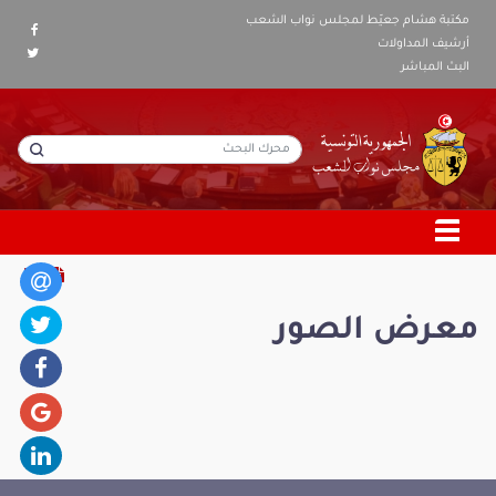
مكتبة هشام جعيّط لمجلس نواب الشعب
أرشيف المداولات
البث المباشر
معرض الصور