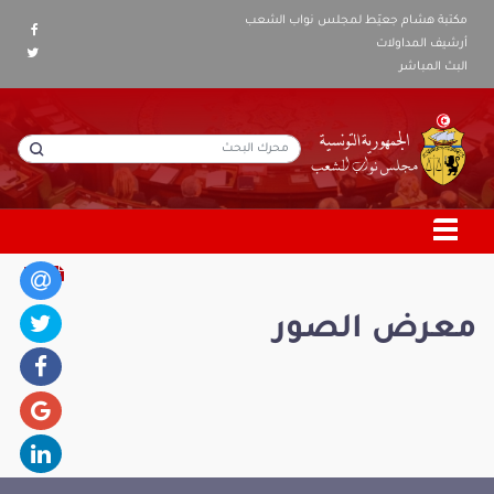
مكتبة هشام جعيّط لمجلس نواب الشعب
أرشيف المداولات
البث المباشر
معرض الصور