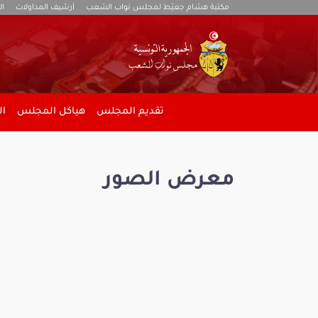
مكتبة هشام جعيّط لمجلس نواب الشعب
أرشيف المداولات
ال
تقديم المجلس
هياكل المجلس
ال
معرض الصور