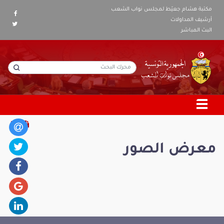
مكتبة هشام جعيّط لمجلس نواب الشعب
أرشيف المداولات
البث المباشر
معرض الصور