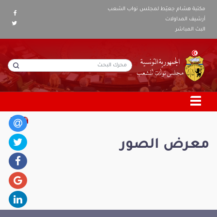
مكتبة هشام جعيّط لمجلس نواب الشعب
أرشيف المداولات
البث المباشر
معرض الصور