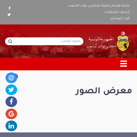
مكتبة هشام جعيّط لمجلس نواب الشعب
أرشيف المداولات
البث المباشر
معرض الصور