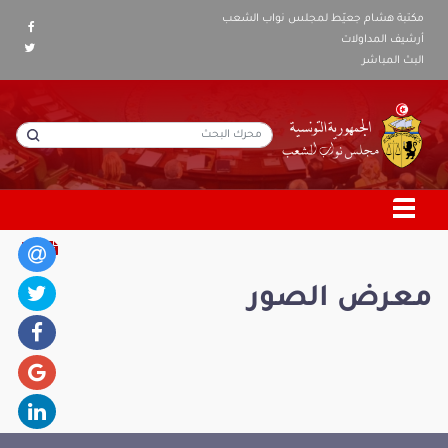
مكتبة هشام جعيّط لمجلس نواب الشعب
أرشيف المداولات
البث المباشر
معرض الصور