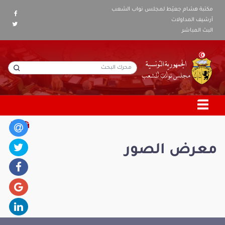
مكتبة هشام جعيّط لمجلس نواب الشعب
أرشيف المداولات
البث المباشر
معرض الصور