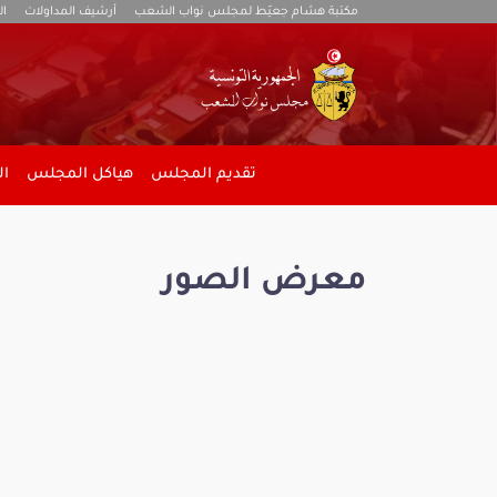
مكتبة هشام جعيّط لمجلس نواب الشعب
أرشيف المداولات
ال
تقديم المجلس
هياكل المجلس
ال
معرض الصور