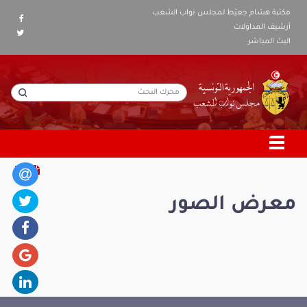
مكتبة هشام جعيّط لمجلس نواب الشعب
أرشيف المداولات
البث المباشر
معرض الصور