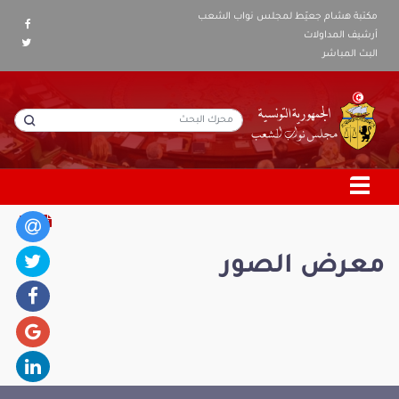
مكتبة هشام جعيّط لمجلس نواب الشعب
أرشيف المداولات
البث المباشر
معرض الصور