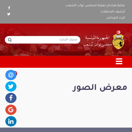
مكتبة هشام جعيّط لمجلس نواب الشعب
أرشيف المداولات
البث المباشر
معرض الصور