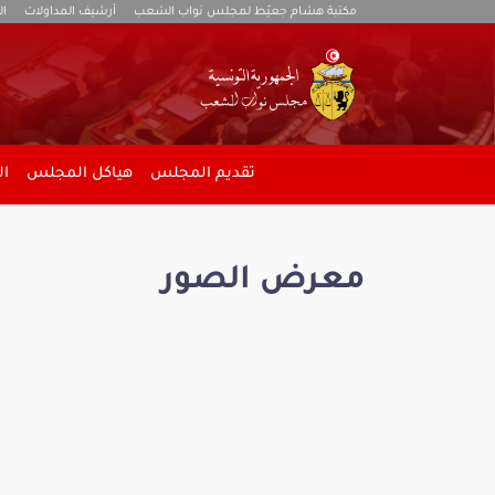
مكتبة هشام جعيّط لمجلس نواب الشعب
أرشيف المداولات
ال
تقديم المجلس
هياكل المجلس
ال
معرض الصور