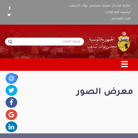
مكتبة هشام جعيّط لمجلس نواب الشعب
أرشيف المداولات
البث المباشر
معرض الصور