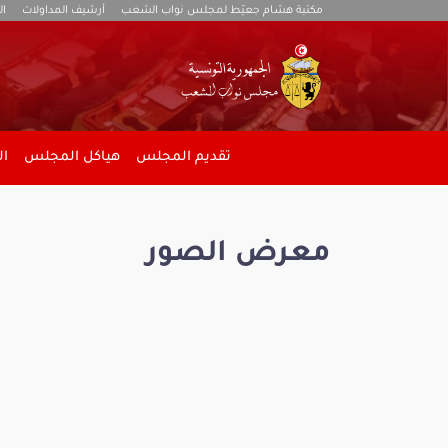
مكتبة هشام جعيّط لمجلس نواب الشعب
أرشيف المداولات
ال
تقديم المجلس
هياكل المجلس
ال
معرض الصور